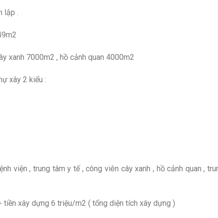
 lập .
649m2
cây xanh 7000m2 , hồ cảnh quan 4000m2
ự xây 2 kiểu :
bệnh viện , trung tâm y tế , công viên cây xanh , hồ cảnh quan , t
+ tiền xây dựng 6 triệu/m2 ( tổng diện tích xây dựng )