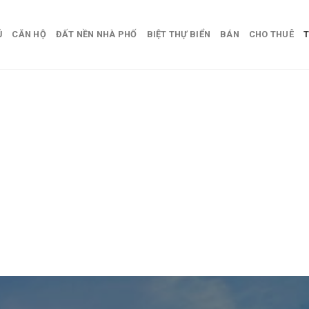
Ủ
CĂN HỘ
ĐẤT NỀN NHÀ PHỐ
BIỆT THỰ BIỂN
BÁN
CHO THUÊ
T