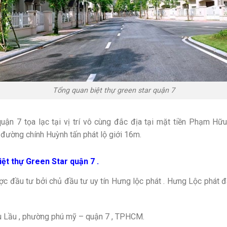
Tổng quan biệt thự green star quận 7
uận 7 tọa lạc tại vị trí vô cùng đắc địa tại mặt tiền Phạm H
 đường chính Huỳnh tấn phát lộ giới 16m.
ệt thự Green Star quận 7 .
ợc đầu tư bởi chủ đầu tư uy tín Hưng lộc phát . Hưng Lộc phát đ
hữu Lầu , phường phú mỹ – quận 7 , TPHCM.