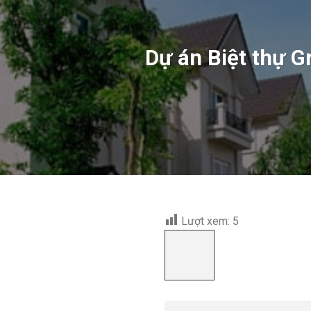
Dự án Biệt thự G
Lượt xem:
5