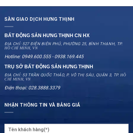
SÀN GIAO DỊCH HƯNG THỊNH
BẤT ĐỘNG SẢN HƯNG THỊNH CN
HX
ĐỊA CHỈ: 527 ĐIỆN BIÊN PHỦ, PHƯỜNG 25, BÌNH THẠNH, TP.
HỒ CHÍ MINH, VN
Hotline: 0949.600.555 - 0938.169.445
TRỤ SỞ BẤT ĐỘNG SẢN HƯNG THỊNH
ĐỊA CHỈ: 53 TRẦN QUỐC THẢO, P. VÕ THỊ SÁU, QUẬN 3, TP.
HỒ
CHÍ MINH, VN
Điện thoại: 028.3888.3379
NHẬN THÔNG TIN VÀ BẢNG GIÁ