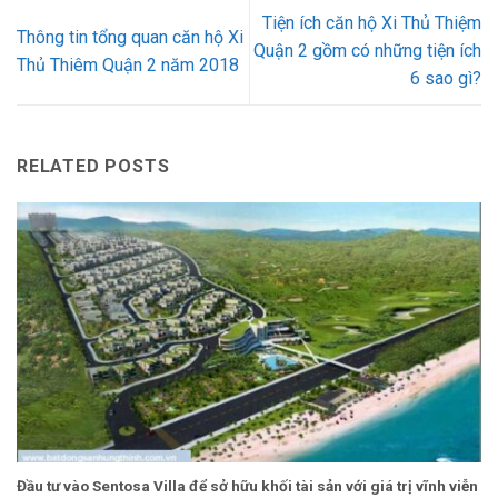
Tiện ích căn hộ Xi Thủ Thiệm
Thông tin tổng quan căn hộ Xi
Quận 2 gồm có những tiện ích
Thủ Thiêm Quận 2 năm 2018
6 sao gì?
RELATED POSTS
Đầu tư vào Sentosa Villa để sở hữu khối tài sản với giá trị vĩnh viễn