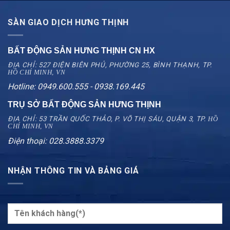
SÀN GIAO DỊCH HƯNG THỊNH
BẤT ĐỘNG SẢN HƯNG THỊNH CN
HX
ĐỊA CHỈ: 527 ĐIỆN BIÊN PHỦ, PHƯỜNG 25, BÌNH THẠNH, TP.
HỒ CHÍ MINH, VN
Hotline: 0949.600.555 - 0938.169.445
TRỤ SỞ BẤT ĐỘNG SẢN HƯNG THỊNH
ĐỊA CHỈ: 53 TRẦN QUỐC THẢO, P. VÕ THỊ SÁU, QUẬN 3, TP.
HỒ
CHÍ MINH, VN
Điện thoại: 028.3888.3379
NHẬN THÔNG TIN VÀ BẢNG GIÁ