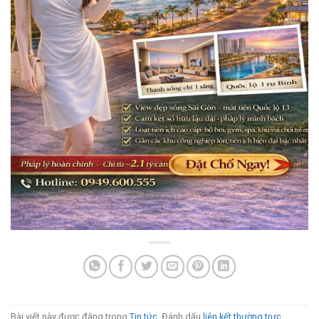
Bài viết này được đăng trong
Tin tức
. Đánh dấu
liên kết thường trực
.