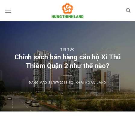
Bỏ
qua
nội
dung
TIN TỨC
Chính sách bán hàng căn hộ Xi Thủ
Thiêm Quận 2 như thế nào?
ĐĂNG VÀO
31/07/2018
BỞI
KHAI HOAN LAND