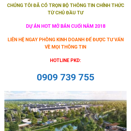
CHÚNG TÔI ĐÃ CÓ TRỌN BỘ THÔNG TIN CHÍNH THỨC
TỪ CHỦ ĐẦU TƯ
DỰ ÁN HOT MỞ BÁN CUỐI NĂM 2018
LIÊN HỆ NGAY PHÒNG KINH DOANH ĐỂ ĐƯỢC TƯ VẤN
VỀ MỌI THÔNG TIN
HOTLINE PKD:
0909 739 755