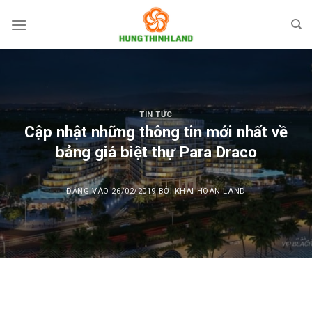
Bỏ
qua
nội
dung
TIN TỨC
Cập nhật những thông tin mới nhất về
bảng giá biệt thự Para Draco
ĐĂNG VÀO
26/02/2019
BỞI
KHAI HOAN LAND