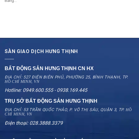
Bảng...
SÀN GIAO DỊCH HƯNG THỊNH
BẤT ĐỘNG SẢN HƯNG THỊNH CN
HX
ĐỊA CHỈ: 527 ĐIỆN BIÊN PHỦ, PHƯỜNG 25, BÌNH THẠNH, TP.
HỒ CHÍ MINH, VN
Hotline: 0949.600.555 - 0938.169.445
TRỤ SỞ BẤT ĐỘNG SẢN HƯNG THỊNH
ĐỊA CHỈ: 53 TRẦN QUỐC THẢO, P. VÕ THỊ SÁU, QUẬN 3, TP.
HỒ
CHÍ MINH, VN
Điện thoại: 028.3888.3379