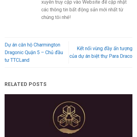
xuyên truy cập vào Website để cập nhật
các thông tin bất động sản mới nhất từ
chúng tôi nhé!
Dự án căn hộ Charmington
Kết nối vùng đầy ấn tượng
Dragonic Quận 5 – Chủ đầu
của dự án biệt thự Para Draco
tư TTCLand
RELATED POSTS