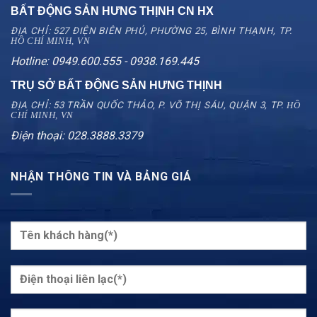
BẤT ĐỘNG SẢN HƯNG THỊNH CN
HX
ĐỊA CHỈ: 527 ĐIỆN BIÊN PHỦ, PHƯỜNG 25, BÌNH THẠNH, TP.
HỒ CHÍ MINH, VN
Hotline: 0949.600.555 - 0938.169.445
TRỤ SỞ BẤT ĐỘNG SẢN HƯNG THỊNH
ĐỊA CHỈ: 53 TRẦN QUỐC THẢO, P. VÕ THỊ SÁU, QUẬN 3, TP.
HỒ
CHÍ MINH, VN
Điện thoại: 028.3888.3379
NHẬN THÔNG TIN VÀ BẢNG GIÁ