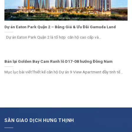
Dự án Eaton Park Quận 2 – Bảng Giá & Ưu Đãi Gamuda Land
Dự án Eaton Park Quận 2 là tổ hợp căn hộ cao cấp và...
Bán lại Golden Bay Cam Ranh lô D17-08 hướng Đông Nam
Mục lục bài viếtThiết kế căn hộ Dự án 9 View Apartment đầy tinh tế...
SÀN GIAO DỊCH HƯNG THỊNH