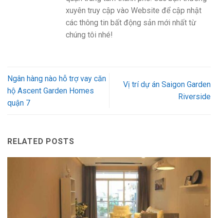
xuyên truy cập vào Website để cập nhật
các thông tin bất động sản mới nhất từ
chúng tôi nhé!
Ngân hàng nào hỗ trợ vay căn
Vị trí dự án Saigon Garden
hộ Ascent Garden Homes
Riverside
quận 7
RELATED POSTS