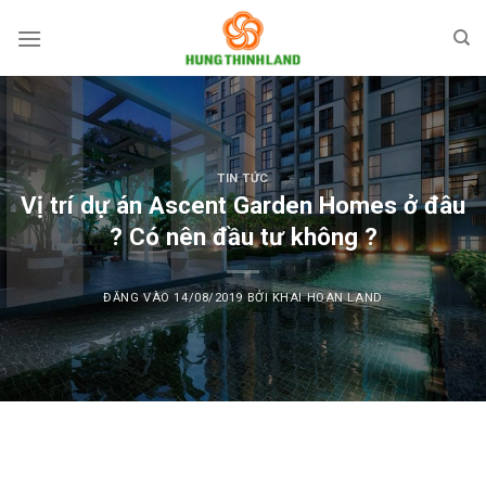
Bỏ
qua
nội
dung
TIN TỨC
Vị trí dự án Ascent Garden Homes ở đâu
? Có nên đầu tư không ?
ĐĂNG VÀO
14/08/2019
BỞI
KHAI HOAN LAND