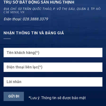
TRỤ SỞ BẤT ĐỘNG SẢN HƯNG THỊNH
ĐỊA CHỈ: 53 TRẦN QUỐC THẢO, P. VÕ THỊ SÁU, QUẬN 3, TP.
HỒ
CHÍ MINH, VN
Điện thoại: 028.3888.3379
NHẬN THÔNG TIN VÀ BẢNG GIÁ
*Lưu ý: Thông tin sẽ được bảo mật