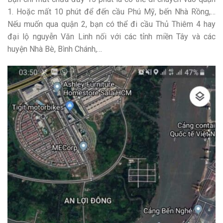
1. Hoặc mất 10 phút để đến cầu Phú Mỹ, bến Nhà Rồng,…
Nếu muốn qua quận 2, bạn có thể đi cầu Thủ Thiêm 4 hay
đại lộ nguyễn Văn Linh nối với các tỉnh miền Tây và các
huyện Nhà Bè, Bình Chánh,…