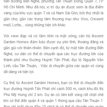
tiền đường Bến Nghé, phường Tân Thuận Đông, Quận 7, TP.
Hồ Chí Minh. Như đã nói, vị trí dự án được xem là địa điểm
vàng của khu vực quận 7 và cả Nam Sài Gòn, bởi thứ nhất là
gần chợ, gần các trung tâm thương mại như Vivo, Cresent
mall, Lotte,… cùng những tiện ích khác.
Với view đẹp và có tầm nhìn ra mặt sông, căn hộ Ascent
Garden Homes đảm bảo được sự yên tĩnh, thoáng đãng và
gần gũi với thiên nhiên. Bên cạnh đó, từ mặt tiền đường Bến
Nghé, cư dân có thể di chuyển qua các trục đường lớn của
thành phố như Đường Huỳnh Tấn Phát, đại lộ Nguyễn Văn
Linh, cầu Tân Thuận,… Việc di chuyển giữa các quận vô cùng
dễ dàng và tiện lợi.
Cụ thể, từ Ascent Garden Homes, bạn có thể di chuyển đến
trục đường Huỳnh Tấn Phát chỉ cách 300 m, cách khu đô thị
Phú Mỹ Hưng chỉ 2 km. Dự án có liên kết vùng rất chặt chẽ
khi có thể đến quận 4 và quận 1 thông qua cầu Tân Thuận 1.
Bạn chỉ mất chưa đầy 15 phút là có thể di chuyển vào quận