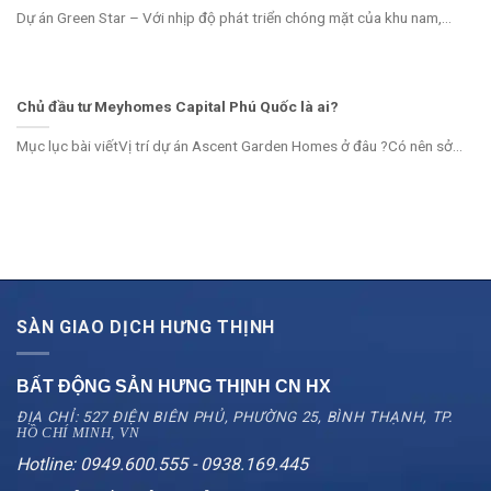
Dự án Green Star – Với nhịp độ phát triển chóng mặt của khu nam,...
Chủ đầu tư Meyhomes Capital Phú Quốc là ai?
Mục lục bài viếtVị trí dự án Ascent Garden Homes ở đâu ?Có nên sở...
SÀN GIAO DỊCH HƯNG THỊNH
BẤT ĐỘNG SẢN HƯNG THỊNH CN
HX
ĐỊA CHỈ: 527 ĐIỆN BIÊN PHỦ, PHƯỜNG 25, BÌNH THẠNH, TP.
HỒ CHÍ MINH, VN
Hotline: 0949.600.555 - 0938.169.445