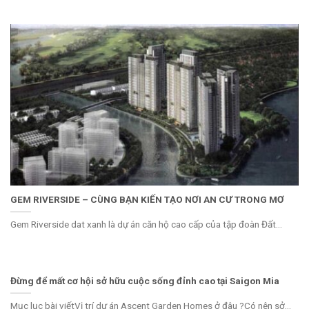
GEM RIVERSIDE – CÙNG BẠN KIẾN TẠO NƠI AN CƯ TRONG MƠ
Gem Riverside dat xanh là dự án căn hộ cao cấp của tập đoàn Đất...
Đừng để mất cơ hội sở hữu cuộc sống đỉnh cao tại Saigon Mia
Mục lục bài viếtVị trí dự án Ascent Garden Homes ở đâu ?Có nên sở...