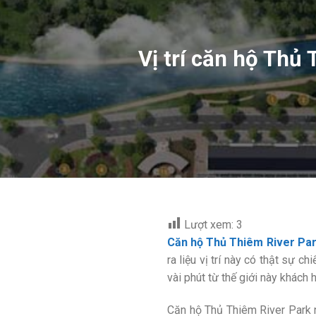
Vị trí căn hộ Thủ
Lượt xem:
3
Căn hộ Thủ Thiêm River Pa
ra liệu vị trí này có thật sự c
vài phút từ thế giới này khách
Căn hộ Thủ Thiêm River Park n