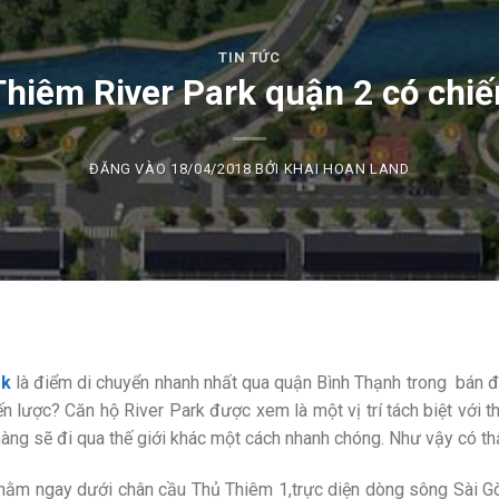
TIN TỨC
 Thiêm River Park quận 2 có chi
ĐĂNG VÀO
18/04/2018
BỞI
KHAI HOAN LAND
rk
là điểm di chuyển nhanh nhất qua quận Bình Thạnh trong bán đ
hiến lược? Căn hộ River Park được xem là một vị trí tách biệt với 
 hàng sẽ đi qua thế giới khác một cách nhanh chóng. Như vậy có th
ằm ngay dưới chân cầu Thủ Thiêm 1,trực diện dòng sông Sài Gòn