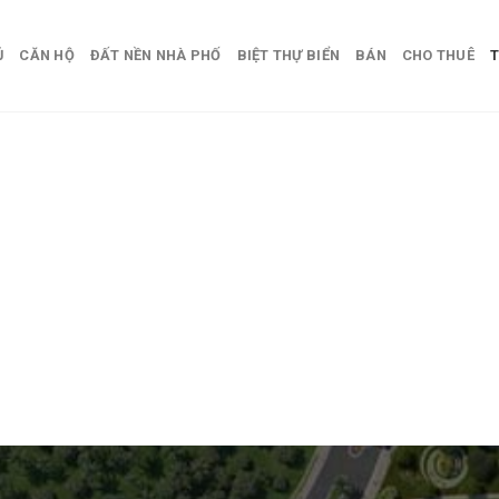
Ủ
CĂN HỘ
ĐẤT NỀN NHÀ PHỐ
BIỆT THỰ BIỂN
BÁN
CHO THUÊ
T