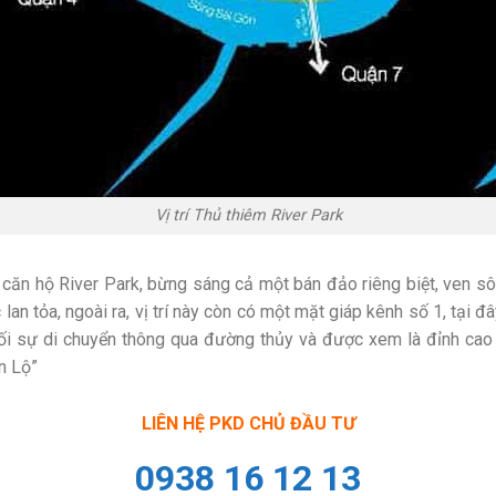
Vị trí Thủ thiêm River Park
kế căn hộ River Park, bừng sáng cả một bán đảo riêng biệt, ven sô
lan tỏa, ngoài ra, vị trí này còn có một mặt giáp kênh số 1, tại đ
nối sự di chuyển thông qua đường thủy và được xem là đỉnh cao
n Lộ”
LIÊN HỆ PKD CHỦ ĐẦU TƯ
0938 16 12 13