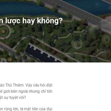
ến lược hay không?
ảo Thủ Thiêm. Vậy câu hỏi đặt
thế giới bên ngoài nhưng chỉ tốn
ật sự tuyệt vời?
 rộng lớn, là mặt tiền của đại