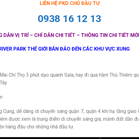
LIÊN HỆ PKD CHỦ ĐẦU TƯ
0938 16 12 13
 DẪN VỊ TRÍ – CHỈ DẪN CHI TIẾT – THÔNG TIN CHI TIẾT MỚ
IVER PARK THẾ GIỚI BÁN ĐẢO ĐẾN CÁC KHU VỰC XUNG
 Mai Chí Thọ 3 phút dạo quanh Sala, hay đi qua hầm Thủ Thiêm qua
 Tây
êm
Cung, dễ dàng di chuyển sang quận 7, quận 4 khi hạ tầng giao 
Thiêm được xem là trung điểm di chuyển sáng giá, mảnh đất dần đ
tiên hàng đầu cho những nhà đầu tư.