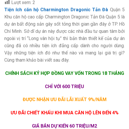
Lượt xem:
2
Tiện ích căn hộ Charmington Dragonic Tản Đà
Quận 5
Khu căn hộ cao cấp Charmington Dragonic Tản Đà Quận 5 là
dự án bất động sản gây sốt tỏng thời gian gần đây ở TP. Hồ
Chí Minh. Sở dĩ dự án này được các nhà đầu tư quan tâm bởi
ngoài vị trí “Long vân hội tụ” thì bản thân thiết kế của dự án
cũng đã có nhiều tiện ích đẳng cấp dành cho người dùng.
Vậy những tiện ích đó như thế nào và mang lại giá trị gì?
Cùng tham khảo bài viết sau đây.
CHÍNH SÁCH KÝ HỢP ĐỒNG VAY VỐN TRONG 18 THÁNG
CHỈ VỚI 600 TRIỆU
ĐƯỢC NHẬN ƯU ĐÃI LÃI XUẤT 9%/NĂM
ƯU ĐÃI CHIẾT KHẤU KHI MUA CĂN HỘ LÊN ĐẾN 4%
GIÁ BÁN DỰ KIẾN 60 TRIỆU/M2