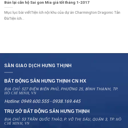
Bán lại căn hộ Sai gon Mia giá tốt tháng 1-2017
Mục lục bài viếtTiện ích nội khu của dự án Charmington Dragonic Tản
ĐàTiện ích...
SÀN GIAO DỊCH HƯNG THỊNH
BẤT ĐỘNG SẢN HƯNG THỊNH CN
HX
ĐỊA CHỈ: 527 ĐIỆN BIÊN PHỦ, PHƯỜNG 25, BÌNH THẠNH, TP.
HỒ CHÍ MINH, VN
Hotline: 0949.600.555 - 0938.169.445
TRỤ SỞ BẤT ĐỘNG SẢN HƯNG THỊNH
ĐỊA CHỈ: 53 TRẦN QUỐC THẢO, P. VÕ THỊ SÁU, QUẬN 3, TP.
HỒ
CHÍ MINH, VN