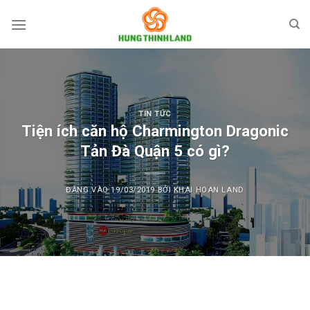
Bỏ
qua
nội
dung
TIN TỨC
Tiện ích căn hộ Charmington Dragonic
Tản Đà Quận 5 có gì?
ĐĂNG VÀO
19/03/2019
BỞI
KHAI HOAN LAND