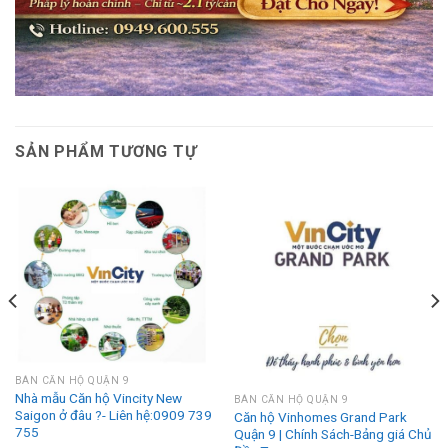
SẢN PHẨM TƯƠNG TỰ
BÁN CĂN HỘ QUẬN 9
Nhà mẫu Căn hộ Vincity New
BÁN CĂN HỘ QUẬN 9
Saigon ở đâu ?- Liên hệ:0909 739
Căn hộ Vinhomes Grand Park
755
Quận 9 | Chính Sách-Bảng giá Chủ