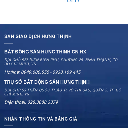
Đầu Tư
SÀN GIAO DỊCH HƯNG THỊNH
BẤT ĐỘNG SẢN HƯNG THỊNH CN
HX
ĐỊA CHỈ: 527 ĐIỆN BIÊN PHỦ, PHƯỜNG 25, BÌNH THẠNH, TP.
HỒ CHÍ MINH, VN
Hotline: 0949.600.555 - 0938.169.445
TRỤ SỞ BẤT ĐỘNG SẢN HƯNG THỊNH
ĐỊA CHỈ: 53 TRẦN QUỐC THẢO, P. VÕ THỊ SÁU, QUẬN 3, TP.
HỒ
CHÍ MINH, VN
Điện thoại: 028.3888.3379
NHẬN THÔNG TIN VÀ BẢNG GIÁ