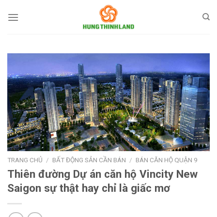
Bỏ
qua
nội
dung
TRANG CHỦ
/
BẤT ĐỘNG SẢN CẦN BÁN
/
BÁN CĂN HỘ QUẬN 9
Thiên đường Dự án căn hộ Vincity New
Saigon sự thật hay chỉ là giấc mơ