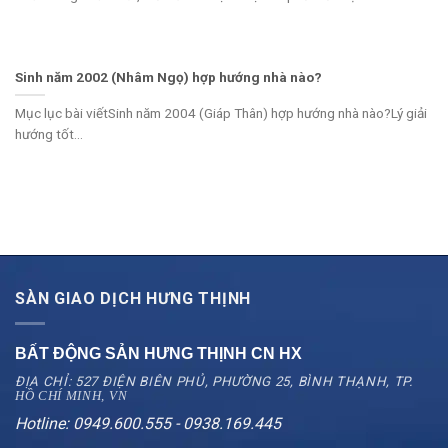
Sinh năm 2002 (Nhâm Ngọ) hợp hướng nhà nào?
Mục lục bài viếtSinh năm 2004 (Giáp Thân) hợp hướng nhà nào?Lý giải
hướng tốt...
SÀN GIAO DỊCH HƯNG THỊNH
BẤT ĐỘNG SẢN HƯNG THỊNH CN
HX
ĐỊA CHỈ: 527 ĐIỆN BIÊN PHỦ, PHƯỜNG 25, BÌNH THẠNH, TP.
HỒ CHÍ MINH, VN
Hotline: 0949.600.555 - 0938.169.445