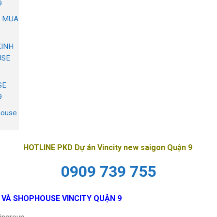
9
N MUA
KINH
USE
SE
9
house
HOTLINE PKD Dự án Vincity new saigon Quận 9
0909 739 755
 VÀ SHOPHOUSE VINCITY QUẬN 9