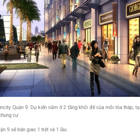
ity Quận 9: Dự kiến nằm ở 2 tầng khối đế của mỗi tòa tháp, tạ
chung cư
 9 sẽ bàn giao 1 trệt và 1 lầu.