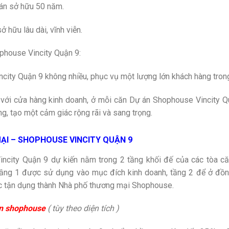
bán sở hữu 50 năm.
 hữu lâu dài, vĩnh viễn.
house Vincity Quận 9:
ity Quận 9 không nhiều, phục vụ một lượng lớn khách hàng trong
p với cửa hàng kinh doanh, ở mỗi căn Dự án Shophouse Vincity Q
g, tạo một cảm giác rộng rãi và sang trọng.
ẠI – SHOPHOUSE VINCITY QUẬN 9
city Quận 9 dự kiến nằm trong 2 tầng khối đế của các tòa că
 tầng 1 được sử dụng vào mục đích kinh doanh, tầng 2 để ở đồ
ợc tận dụng thành Nhà phố thương mại Shophouse.
ăn shophouse
( tùy theo diện tích )