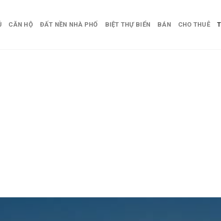
Ủ
CĂN HỘ
ĐẤT NỀN NHÀ PHỐ
BIỆT THỰ BIỂN
BÁN
CHO THUÊ
T