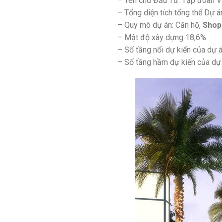
– Tên chủ Đầu Tư: Tập đoàn V
– Tổng diện tích tổng thể Dự á
– Quy mô dự án: Căn hộ,
Shop
– Mật độ xây dựng 18,6%.
– Số tầng nổi dự kiến của dự á
– Số tầng hầm dự kiến của dự 