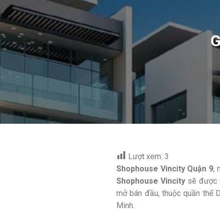
G
Lượt xem:
3
Shophouse Vincity Quận 9
,
Shophouse Vincity
sẽ được C
mở bán đầu, thuộc quần thể D
Minh.