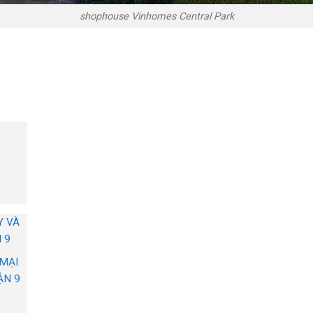
shophouse Vinhomes Central Park
Y VÀ
 9
MẠI
ẬN 9