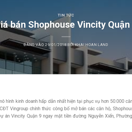
TIN TỨC
iá bán Shophouse Vincity Quận
ĐĂNG VÀO
29/01/2018
BỞI
KHAI HOAN LAND
 mô hình kinh doanh hấp dẫn nhất hiện tại phục vụ hơn 50.000 căn
ĐT Vingroup chính thức công bố mở bán các căn hộ, Shophous
ự án Vincity Quận 9 ngay mặt tiền đường Nguyễn Xiển, Phường