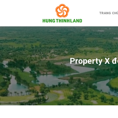
Bỏ
qua
TRANG CH
nội
dung
Property X đ