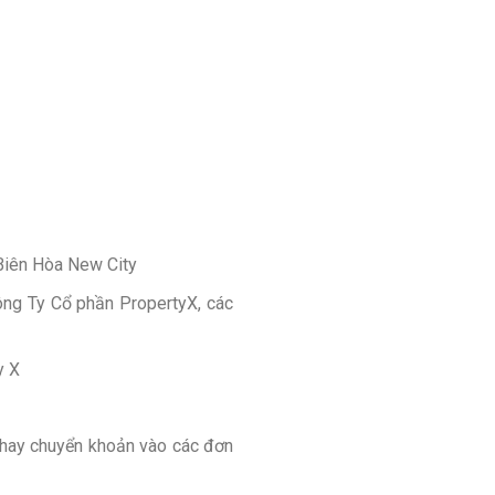
 Biên Hòa New City
ông Ty Cổ phần PropertyX, các
y X
hổ hay chuyển khoản vào các đơn