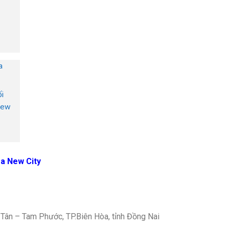
a
ối
New
òa New City
c Tân – Tam Phước, TP.Biên Hòa, tỉnh Đồng Nai