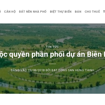
Ủ
CĂN HỘ
ĐẤT NỀN NHÀ PHỐ
BIỆT THỰ BIỂN
BÁN
CHO THUÊ
T
TIN TỨC
ộc quyền phần phối dự án Biên
ĐĂNG VÀO
19/08/2018
BỞI
BAT DONG SAN HUNG THINH