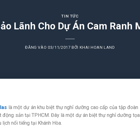
TIN TỨC
ảo Lãnh Cho Dự Án Cam Ranh My
ĐĂNG VÀO
03/11/2017
BỞI
KHAI HOAN LAND
las
là một dự án khu biệt thự nghỉ dưỡng cao cấp của tập đoàn
t động sản tại TPHCM. Đây là một dự án biệt thự nghỉ dưỡng tọa l
lịch nổi tiếng tại Khánh Hòa.