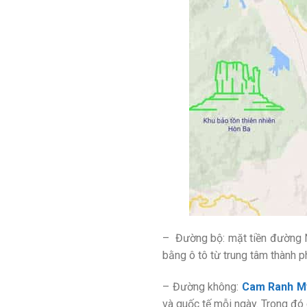
– Đường bộ: mặt tiền đường Ng
bằng ô tô từ trung tâm thành p
– Đường không:
Cam Ranh My
và quốc tế mỗi ngày. Trong đó