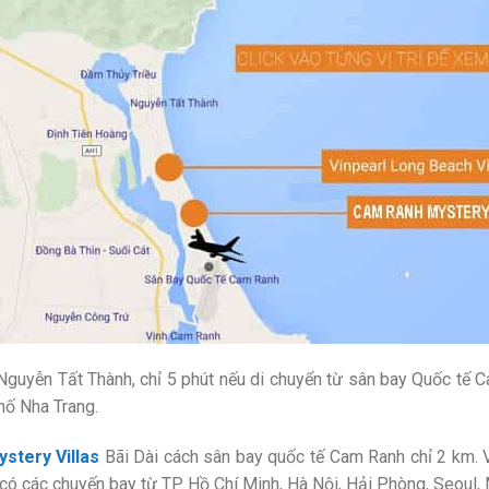
uyễn Tất Thành, chỉ 5 phút nếu di chuyển từ sân bay Quốc tế C
hố Nha Trang.
stery Villas
Bãi Dài cách sân bay quốc tế Cam Ranh chỉ 2 km. V
 có các chuyến bay từ TP. Hồ Chí Minh, Hà Nội, Hải Phòng, Seou