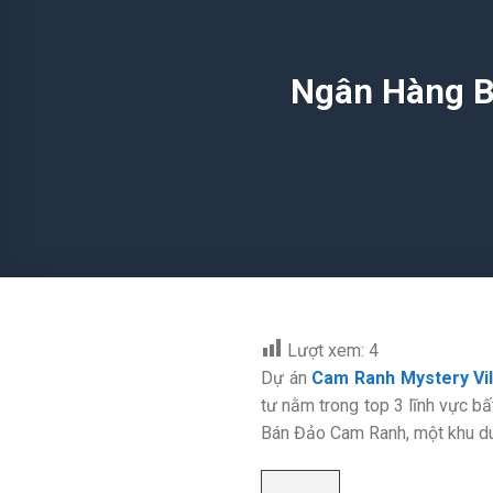
Ngân Hàng B
Lượt xem:
4
Dự án
Cam Ranh Mystery Vil
tư nằm trong top 3 lĩnh vực bấ
Bán Đảo Cam Ranh, một khu du 