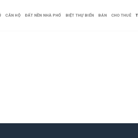
Ủ
CĂN HỘ
ĐẤT NỀN NHÀ PHỐ
BIỆT THỰ BIỂN
BÁN
CHO THUÊ
T