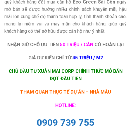
quý khách hàng đặt mua căn hộ
Eco Green Sài Gòn
ngày
mở bán sẽ được hưởng nhiều chính sách khuyến mãi, hậu
mãi lớn cùng chế độ thanh toán hợp lý, tính thanh khoản cao,
mang lại niềm vui và may mắn cho khách hàng, giúp quý
khách hàng có thể sở hữu được căn hộ như ý nhất.
NHẬN GIỮ CHỖ ƯU TIÊN
50 TRIỆU / CĂN
CÓ HOÀN LẠI
GIÁ DỰ KIẾN CHỈ TỪ
45 TRIỆU / M2
CHỦ ĐẦU TƯ XUÂN MAI CORP CHÍNH THỨC MỞ BÁN
ĐỢT ĐẦU TIÊN
THAM QUAN THỰC TẾ DỰ ÁN – NHÀ MẪU
HOTLINE:
0909 739 755