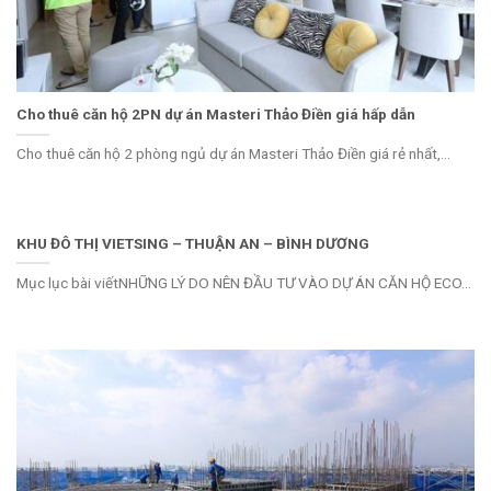
Cho thuê căn hộ 2PN dự án Masteri Thảo Điền giá hấp dẫn
Cho thuê căn hộ 2 phòng ngủ dự án Masteri Thảo Điền giá rẻ nhất,...
KHU ĐÔ THỊ VIETSING – THUẬN AN – BÌNH DƯƠNG
Mục lục bài viếtNHỮNG LÝ DO NÊN ĐẦU TƯ VÀO DỰ ÁN CĂN HỘ ECO...