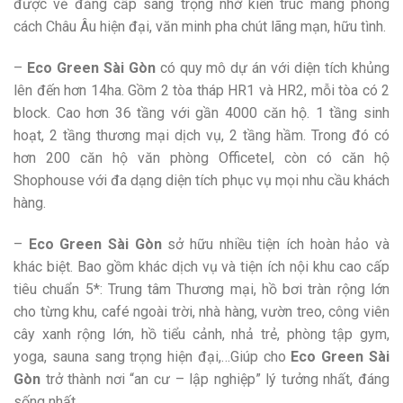
được vẻ đẳng cấp sang trọng nhờ kiến trúc mang phong
cách Châu Âu hiện đại, văn minh pha chút lãng mạn, hữu tình.
–
Eco Green Sài Gòn
có quy mô dự án với diện tích khủng
lên đến hơn 14ha. Gồm 2 tòa tháp HR1 và HR2, mỗi tòa có 2
block. Cao hơn 36 tầng với gần 4000 căn hộ. 1 tầng sinh
hoạt, 2 tầng thương mại dịch vụ, 2 tầng hầm. Trong đó có
hơn 200 căn hộ văn phòng Officetel, còn có căn hộ
Shophouse với đa dạng diện tích phục vụ mọi nhu cầu khách
hàng.
–
Eco Green Sài Gòn
sở hữu nhiều tiện ích hoàn hảo và
khác biệt. Bao gồm khác dịch vụ và tiện ích nội khu cao cấp
tiêu chuẩn 5*: Trung tâm Thương mại, hồ bơi tràn rộng lớn
cho từng khu, café ngoài trời, nhà hàng, vườn treo, công viên
cây xanh rộng lớn, hồ tiểu cảnh, nhả trẻ, phòng tập gym,
yoga, sauna sang trọng hiện đại,…Giúp cho
Eco Green Sài
Gòn
trở thành nơi “an cư – lập nghiệp” lý tưởng nhất, đáng
sống nhất.