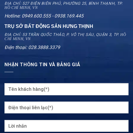
ĐỊA CHỈ: 527 ĐIỆN BIÊN PHỦ, PHƯỜNG 25, BÌNH THẠNH, TP.
HỒ CHÍ MINH, VN
Hotline: 0949.600.555 - 0938.169.445
TRỤ SỞ BẤT ĐỘNG SẢN HƯNG THỊNH
ĐỊA CHỈ: 53 TRẦN QUỐC THẢO, P. VÕ THỊ SÁU, QUẬN 3, TP.
HỒ
CHÍ MINH, VN
Điện thoại: 028.3888.3379
NHẬN THÔNG TIN VÀ BẢNG GIÁ