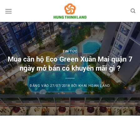
Bỏ
qua
nội
dung
TIN TỨC
Mua căn hộ Eco Green Xuân Mai quận 7
ngày mở bán có khuyến mãi gì ?
ĐĂNG VÀO
27/07/2018
BỞI
KHAI HOAN LAND