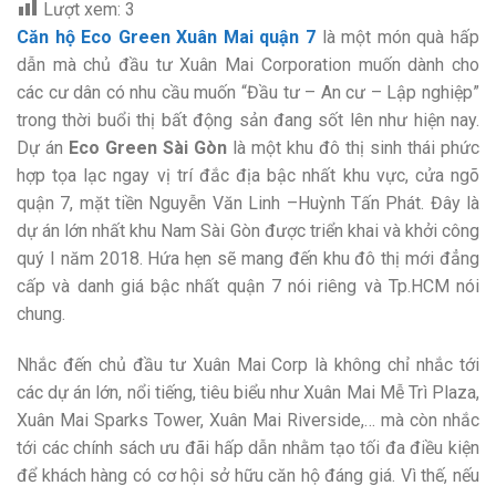
Lượt xem:
3
Căn hộ Eco Green Xuân Mai quận 7
là một món quà hấp
dẫn mà chủ đầu tư Xuân Mai Corporation muốn dành cho
các cư dân có nhu cầu muốn “Đầu tư – An cư – Lập nghiệp”
trong thời buổi thị bất động sản đang sốt lên như hiện nay.
Dự án
Eco Green Sài Gòn
là một khu đô thị sinh thái phức
hợp tọa lạc ngay vị trí đắc địa bậc nhất khu vực, cửa ngõ
quận 7, mặt tiền Nguyễn Văn Linh –Huỳnh Tấn Phát. Đây là
dự án lớn nhất khu Nam Sài Gòn được triển khai và khởi công
quý I năm 2018. Hứa hẹn sẽ mang đến khu đô thị mới đẳng
cấp và danh giá bậc nhất quận 7 nói riêng và Tp.HCM nói
chung.
Nhắc đến chủ đầu tư Xuân Mai Corp là không chỉ nhắc tới
các dự án lớn, nổi tiếng, tiêu biểu như Xuân Mai Mễ Trì Plaza,
Xuân Mai Sparks Tower, Xuân Mai Riverside,… mà còn nhắc
tới các chính sách ưu đãi hấp dẫn nhằm tạo tối đa điều kiện
để khách hàng có cơ hội sở hữu căn hộ đáng giá. Vì thế, nếu