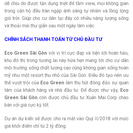
dễ chịu do được tận dụng triệt để tầm view, mọi không gian
trong căn hộ đều tràn ngập ánh sáng tự nhiên và lồng lộng
gió trời. Giúp cho cư dân tại đây có nhiều năng lượng sống
và thoải mái thư giãn sau một ngày làm việc.
CHÍNH SÁCH THANH TOÁN TỪ CHỦ ĐẦU TƯ
Eco Green Sài Gòn
với vị trí cực đẹp và tiện ích hoàn hảo,
khu đô thị trong tương lai này hứa hẹn mang tới cho cư dân
môi trường sống chất lượng cao cùng không gian sống hoàn
mỹ như một resort thu nhỏ của Sài Gòn. Điều đó tạo nên ưu
thế vượt trội của
Eco Green
làm thu hút đông đảo sự quan
tâm của khách hàng và nhà đầu tư. Để được như vậy,
Eco
Green Sài Gòn
còn được chủ đầu tư Xuân Mai Corp chào
bán với giá cực kỳ tốt.
Dự án dự kiến sẽ được cho ra mắt vào Quý II/2018 với mức
giá khởi điểm chỉ từ 2 tỷ đồng.