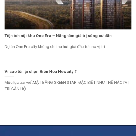
Tiện ích nội khu One Era – Nâng tầm giá trị sống cư dân
Dự án One Era city không chỉ thu hút giới đầu tư nhờ vị trí...
Vì sao tôi lại chọn Biên Hòa Newcity ?
Mục lục bài viếtMẶT BẰNG GREEN STAR ĐẶC BIỆT NHƯ THẾ NÀO?VỊ
TRÍ CĂN HỘ...