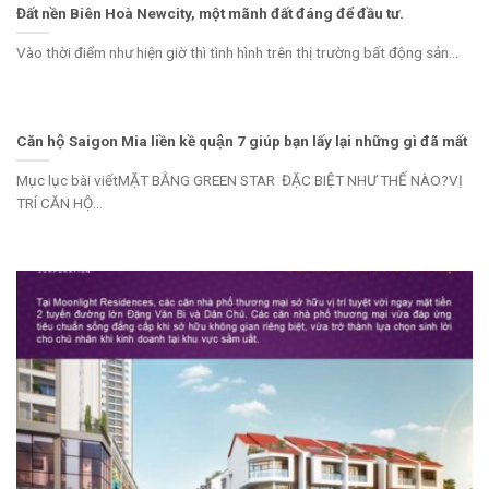
Đất nền Biên Hoà Newcity, một mãnh đất đáng để đầu tư.
Vào thời điểm như hiện giờ thì tình hình trên thị trường bất động sản...
Căn hộ Saigon Mia liền kề quận 7 giúp bạn lấy lại những gì đã mất
Mục lục bài viếtMẶT BẰNG GREEN STAR ĐẶC BIỆT NHƯ THẾ NÀO?VỊ
TRÍ CĂN HỘ...