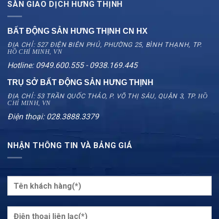
SÀN GIAO DỊCH HƯNG THỊNH
BẤT ĐỘNG SẢN HƯNG THỊNH CN
HX
ĐỊA CHỈ: 527 ĐIỆN BIÊN PHỦ, PHƯỜNG 25, BÌNH THẠNH, TP.
HỒ CHÍ MINH, VN
Hotline: 0949.600.555 - 0938.169.445
TRỤ SỞ BẤT ĐỘNG SẢN HƯNG THỊNH
ĐỊA CHỈ: 53 TRẦN QUỐC THẢO, P. VÕ THỊ SÁU, QUẬN 3, TP.
HỒ
CHÍ MINH, VN
Điện thoại: 028.3888.3379
NHẬN THÔNG TIN VÀ BẢNG GIÁ