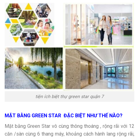
tiện ích biệt thự green star quận 7
MẶT BẰNG GREEN STAR ĐẶC BIỆT NHƯ THẾ NÀO?
Mặt bằng Green Star vô cùng thông thoáng , rộng rãi với 12
căn /sàn cùng 6 thang máy, khoảng cách hành lang rộng rãi,