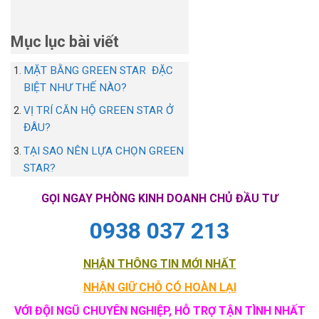
Mục lục bài viết
MẶT BẰNG GREEN STAR ĐẶC
BIỆT NHƯ THẾ NÀO?
VỊ TRÍ CĂN HỘ GREEN STAR Ở
ĐÂU?
TẠI SAO NÊN LỰA CHỌN GREEN
STAR?
GỌI NGAY PHÒNG KINH DOANH CHỦ ĐẦU TƯ
0938 037 213
NHẬN THÔNG TIN MỚI NHẤT
NHẬN GIỮ CHỖ CÓ HOÀN LẠI
VỚI ĐỘI NGŨ CHUYÊN NGHIỆP, HỖ TRỢ TẬN TÌNH NHẤT