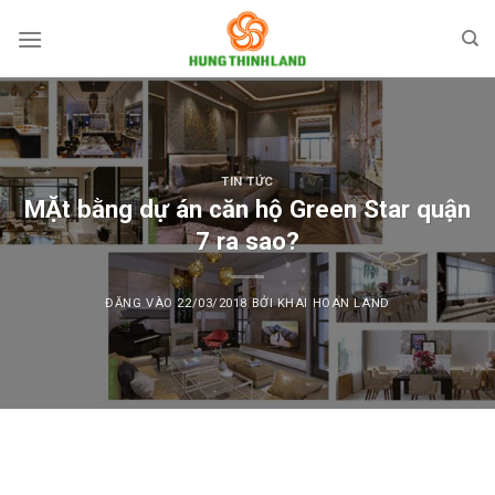
Bỏ
qua
nội
dung
TIN TỨC
MẶt bằng dự án căn hộ Green Star quận
7 ra sao?
ĐĂNG VÀO
22/03/2018
BỞI
KHAI HOAN LAND