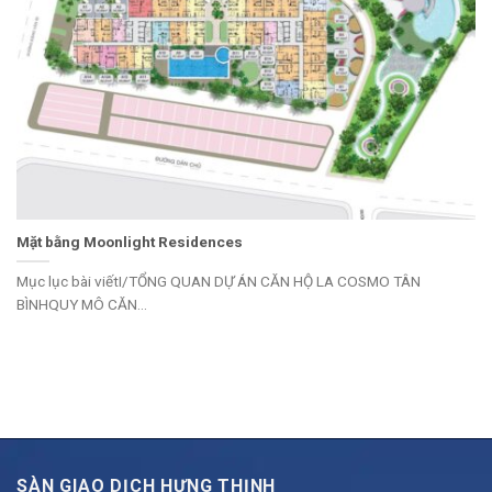
Mặt bằng Moonlight Residences
Mục lục bài viếtI/TỔNG QUAN DỰ ÁN CĂN HỘ LA COSMO TÂN
BÌNHQUY MÔ CĂN...
SÀN GIAO DỊCH HƯNG THỊNH