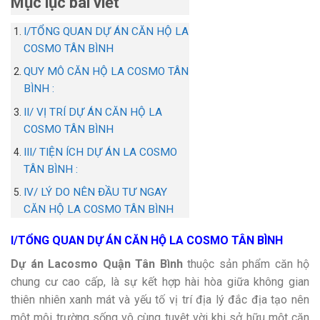
Mục lục bài viết
I/TỔNG QUAN DỰ ÁN CĂN HỘ LA
COSMO TÂN BÌNH
QUY MÔ CĂN HỘ LA COSMO TÂN
BÌNH :
II/ VỊ TRÍ DỰ ÁN CĂN HỘ LA
COSMO TÂN BÌNH
III/ TIỆN ÍCH DỰ ÁN LA COSMO
TÂN BÌNH :
IV/ LÝ DO NÊN ĐẦU TƯ NGAY
CĂN HỘ LA COSMO TÂN BÌNH
I/TỔNG QUAN DỰ ÁN CĂN HỘ LA COSMO TÂN BÌNH
Dự án Lacosmo Quận Tân Bình
thuộc sản phẩm căn hộ
chung cư cao cấp, là sự kết hợp hài hòa giữa không gian
thiên nhiên xanh mát và yếu tố vị trí địa lý đắc địa tạo nên
một môi trường sống vô cùng tuyệt vời khi sở hữu một căn