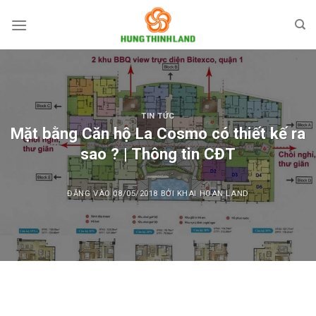
Bỏ
qua
nội
dung
TIN TỨC
Mặt bằng Căn hộ La Cosmo có thiết kế ra
sao ? | Thông tin CĐT
ĐĂNG VÀO
08/05/2018
BỞI
KHAI HOAN LAND