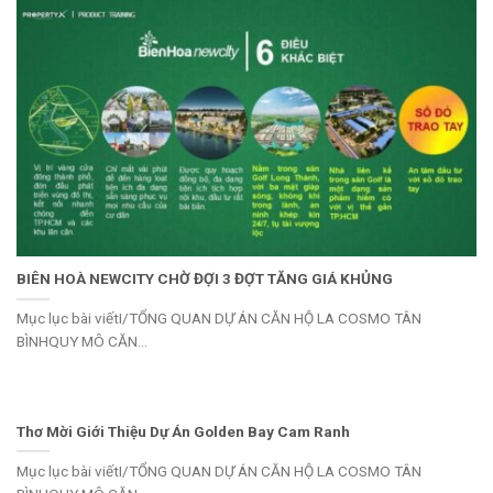
BIÊN HOÀ NEWCITY CHỜ ĐỢI 3 ĐỢT TĂNG GIÁ KHỦNG
Mục lục bài viếtI/TỔNG QUAN DỰ ÁN CĂN HỘ LA COSMO TÂN
BÌNHQUY MÔ CĂN...
Thơ Mời Giới Thiệu Dự Án Golden Bay Cam Ranh
Mục lục bài viếtI/TỔNG QUAN DỰ ÁN CĂN HỘ LA COSMO TÂN