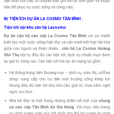
tiện nhất bởi việc di chuyển bây giờ đã rất đơn giản và thuận
tiện để phục vụ cuộc sống và công việc.
III/ TIỆN ÍCH DỰ ÁN LA COSMO TÂN BÌNH :
Tiện ích nội khu căn hộ Lacosmo:
Dự án căn hộ cao cấp La Cosmo Tân Bình
với sứ mệnh
kiến tạo một cuộc sống hiện đại và văn minh kết hợp hài hòa
giữa con người và thiên nhiên ,
căn hộ La Cosmo
Hoàng
Văn Thụ
hội tụ đầy đủ các tiện ích, dịch vụ chuẩn mực đem
lại giá trị sống cao. Các tiện ích mà dự án mang lại gồm:
Hệ thống trung tâm thương mại – dịch vụ, siêu thị, coffee
shop: cung cấp cho cư dân môi trường sống khép kín
nhưng đầy đủ tiện ích như nhu cầu: giải trí, mua sắm, nghỉ
ngơi, vui chơi…
Nhà trẻ đây là một trong những điểm nổi bật của
chung
cư cao cấp Tân Bình An Gia Hưng
. Với mục tiêu mang
lại chất lượng giáo dục tốt nhất cho thế hệ tương lai phát