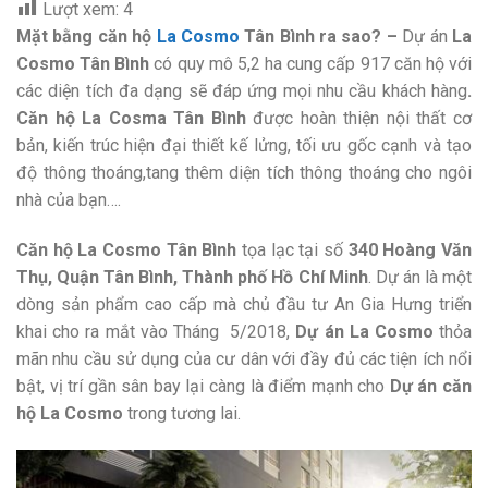
Lượt xem:
4
Mặt bằng căn hộ
La Cosmo
Tân Bình ra sao? –
Dự án
La
Cosmo Tân Bình
có quy mô 5,2 ha cung cấp 917 căn hộ với
các diện tích đa dạng sẽ đáp ứng mọi nhu cầu khách hàng
.
Căn hộ La Cosma Tân Bình
được hoàn thiện nội thất cơ
bản, kiến trúc hiện đại thiết kế lửng, tối ưu gốc cạnh và tạo
độ thông thoáng,tang thêm diện tích thông thoáng cho ngôi
nhà của bạn….
Căn hộ La Cosmo Tân Bình
tọa lạc tại số
340 Hoàng Văn
Thụ, Quận Tân Bình, Thành phố Hồ Chí Minh
. Dự án là một
dòng sản phẩm cao cấp mà chủ đầu tư An Gia Hưng triển
khai cho ra mắt vào Tháng 5/2018,
Dự án La Cosmo
thỏa
mãn nhu cầu sử dụng của cư dân với đầy đủ các tiện ích nổi
bật, vị trí gần sân bay lại càng là điểm mạnh cho
Dự án căn
hộ La Cosmo
trong tương lai.