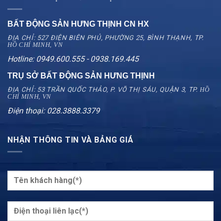
BẤT ĐỘNG SẢN HƯNG THỊNH CN
HX
ĐỊA CHỈ: 527 ĐIỆN BIÊN PHỦ, PHƯỜNG 25, BÌNH THẠNH, TP.
HỒ CHÍ MINH, VN
Hotline: 0949.600.555 - 0938.169.445
TRỤ SỞ BẤT ĐỘNG SẢN HƯNG THỊNH
ĐỊA CHỈ: 53 TRẦN QUỐC THẢO, P. VÕ THỊ SÁU, QUẬN 3, TP.
HỒ
CHÍ MINH, VN
Điện thoại: 028.3888.3379
NHẬN THÔNG TIN VÀ BẢNG GIÁ