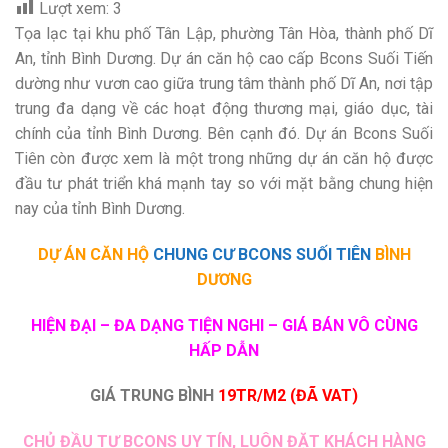
Lượt xem:
3
Tọa lạc tại khu phố Tân Lập, phường Tân Hòa, thành phố Dĩ
An, tỉnh Bình Dương. Dự án căn hộ cao cấp Bcons Suối Tiến
dường như vươn cao giữa trung tâm thành phố Dĩ An, nơi tập
trung đa dạng về các hoạt động thương mại, giáo dục, tài
chính của tỉnh Bình Dương. Bên cạnh đó. Dự án Bcons Suối
Tiên còn được xem là một trong những dự án căn hộ được
đầu tư phát triển khá mạnh tay so với mặt bằng chung hiện
nay của tỉnh Bình Dương.
DỰ ÁN CĂN HỘ
CHUNG CƯ BCONS SUỐI TIÊN
BÌNH
DƯƠNG
HIỆN ĐẠI – ĐA DẠNG TIỆN NGHI – GIÁ BÁN VÔ CÙNG
HẤP DẪN
GIÁ TRUNG BÌNH
19TR/M2 (ĐÃ VAT)
CHỦ ĐẦU TƯ BCONS UY TÍN, LUÔN ĐẶT KHÁCH HÀNG