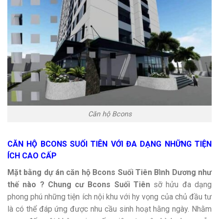
Căn hộ Bcons
CĂN HỘ BCONS SUỐI TIÊN VỚI ĐA DẠNG NHỮNG TIỆN
ÍCH CAO CẤP
Mặt bằng dự án căn hộ Bcons Suối Tiên Bình Dương như
thế nào ? Chung cư Bcons Suối Tiên
sỡ hửu đa dạng
phong phú những tiện ích nội khu với hy vọng của chủ đầu tư
là có thể đáp ứng được nhu cầu sinh hoạt hằng ngày. Nhằm