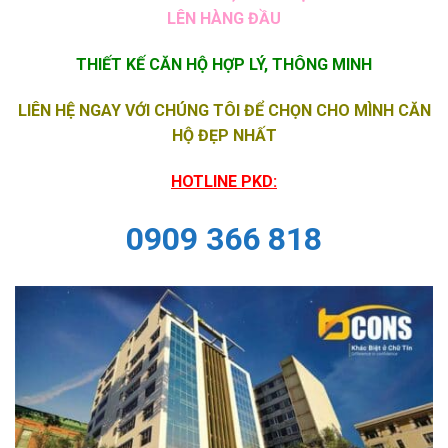
LÊN HÀNG ĐẦU
THIẾT KẾ CĂN HỘ HỢP LÝ, THÔNG MINH
LIÊN HỆ NGAY VỚI CHÚNG TÔI ĐỂ CHỌN CHO MÌNH CĂN
HỘ ĐẸP NHẤT
HOTLINE PKD:
0909 366 818