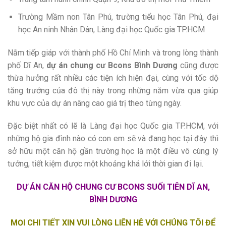
Trường Mầm non Tân Phú, trường tiểu học Tân Phú, đại
học An ninh Nhân Dân, Làng đại học Quốc gia TP.HCM
Nằm tiếp giáp với thành phố Hồ Chí Minh và trong lòng thành
phố Dĩ An,
dự án chung cư Bcons Bình Dương
cũng được
thừa hưởng rất nhiều các tiện ích hiện đại, cùng với tốc dộ
tăng trưởng của đô thị này trong những năm vừa qua giúp
khu vực của dự án nâng cao giá trị theo từng ngày.
Đặc biệt nhất có lẽ là Làng đại học Quốc gia TP.HCM, với
những hộ gia đình nào có con em sẽ và đang học tại đây thì
sở hữu một căn hộ gần trường học là một điều vô cùng lý
tưởng, tiết kiệm được một khoảng khá lới thời gian đi lại.
DỰ ÁN CĂN HỘ CHUNG CƯ BCONS SUỐI TIÊN DĨ AN,
BÌNH DƯƠNG
MỌI CHI TIẾT XIN VUI LÒNG LIÊN HỆ VỚI CHÚNG TÔI ĐỂ