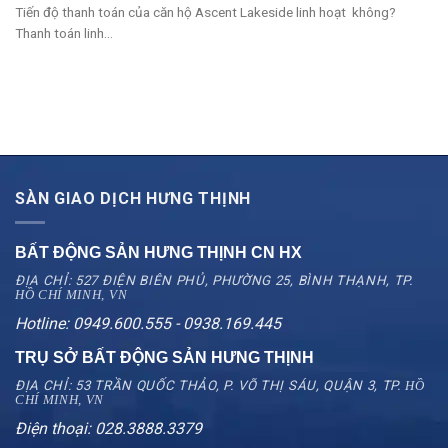
Tiến độ thanh toán của căn hộ Ascent Lakeside linh hoạt không?
Thanh toán linh...
SÀN GIAO DỊCH HƯNG THỊNH
BẤT ĐỘNG SẢN HƯNG THỊNH CN
HX
ĐỊA CHỈ: 527 ĐIỆN BIÊN PHỦ, PHƯỜNG 25, BÌNH THẠNH, TP.
HỒ CHÍ MINH, VN
Hotline: 0949.600.555 - 0938.169.445
TRỤ SỞ BẤT ĐỘNG SẢN HƯNG THỊNH
ĐỊA CHỈ: 53 TRẦN QUỐC THẢO, P. VÕ THỊ SÁU, QUẬN 3, TP.
HỒ
CHÍ MINH, VN
Điện thoại: 028.3888.3379