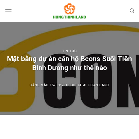
Bỏ
qua
nội
dung
TIN TỨC
Mặt bằng dự án căn hộ Bcons Suối Tiên
Bình Dương như thế nào
ĐĂNG VÀO
15/08/2018
BỞI
KHAI HOAN LAND