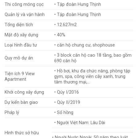
Thi công móng cọc
• Tập đoàn Hưng Thịnh
Quản lý và vận hành
• Tập đoàn Hưng Thịnh
Tổng diện tích
• 12.627m2
Mật độ xây dựng
• 40%
Loại hình đầu tư
• căn hộ chung cư, shophouse
• 3 block căn hộ cao 18 tầng, bao gồm
Quy mô dự án
690 căn hộ
• Hồ bơi, khu đa chức năng, phòng tập
Tiện ích 9 View
gym, spa, công viên cây xanh, trung
Apartment
tâm thương mại,…
Khởi công xây dựng
• Qúy I/2016
Dự kiến bàn giao
• Qúy II/2019
Pháp lý
• Sổ hồng
• Người Việt Nam: Lâu Dài
Hình thức sở hữu
• Người Nước Ngoài: 50 năm theo luật