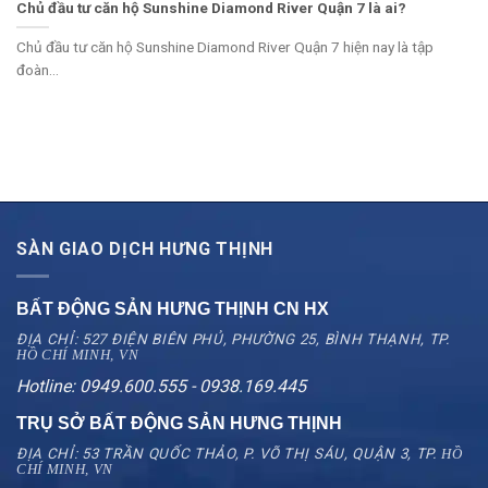
Chủ đầu tư căn hộ Sunshine Diamond River Quận 7 là ai?
Chủ đầu tư căn hộ Sunshine Diamond River Quận 7 hiện nay là tập
đoàn...
SÀN GIAO DỊCH HƯNG THỊNH
BẤT ĐỘNG SẢN HƯNG THỊNH CN
HX
ĐỊA CHỈ: 527 ĐIỆN BIÊN PHỦ, PHƯỜNG 25, BÌNH THẠNH, TP.
HỒ CHÍ MINH, VN
Hotline: 0949.600.555 - 0938.169.445
TRỤ SỞ BẤT ĐỘNG SẢN HƯNG THỊNH
ĐỊA CHỈ: 53 TRẦN QUỐC THẢO, P. VÕ THỊ SÁU, QUẬN 3, TP.
HỒ
CHÍ MINH, VN