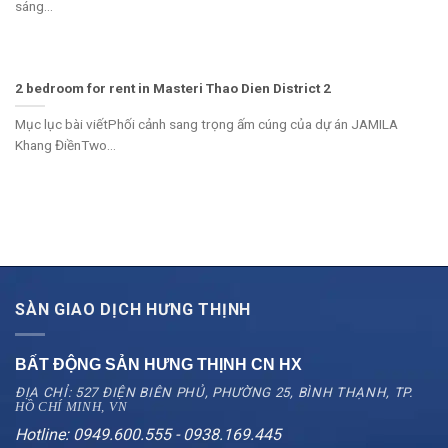
sáng...
2 bedroom for rent in Masteri Thao Dien District 2
Mục lục bài viếtPhối cảnh sang trọng ấm cúng của dự án JAMILA
Khang ĐiềnTwo...
SÀN GIAO DỊCH HƯNG THỊNH
BẤT ĐỘNG SẢN HƯNG THỊNH CN
HX
ĐỊA CHỈ: 527 ĐIỆN BIÊN PHỦ, PHƯỜNG 25, BÌNH THẠNH, TP.
HỒ CHÍ MINH, VN
Hotline: 0949.600.555 - 0938.169.445