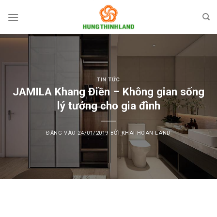
Bỏ
qua
nội
dung
TIN TỨC
JAMILA Khang Điền – Không gian sống
lý tưởng cho gia đình
ĐĂNG VÀO
24/01/2019
BỞI
KHAI HOAN LAND