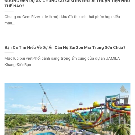
ĐƯỜNG ĐẾN DỰ ÁN CHUNG CƯ GEM RIVERSIDE THUẬN TIỆN NHƯ
THẾ NÀO?
Chung cư Gem Riverside là một khu đô thị sinh thái phức hợp kiểu
mẫu...
Bạn Có Tìm Hiểu Về Dự Án Căn Hộ SaiGon Mia Trung Sơn Chưa?
Mục lục bài viếtPhối cảnh sang trọng ấm cúng của dự án JAMILA
Khang ĐiềnBạn...