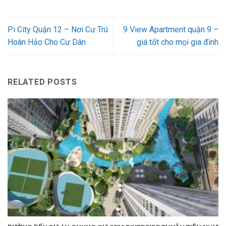
Pi City Quận 12 – Nơi Cư Trú
9 View Apartment quận 9 –
Hoàn Hảo Cho Cư Dân
giá tốt cho mọi gia đình
RELATED POSTS