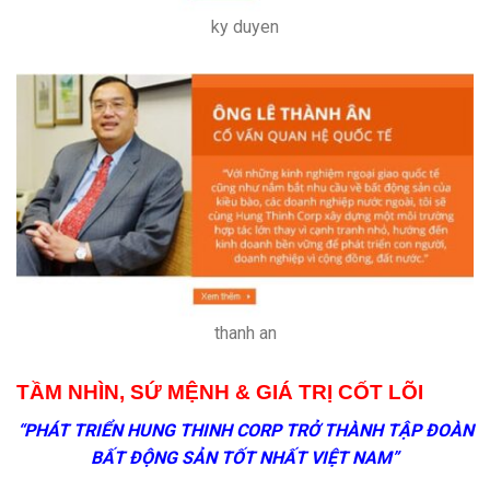
ky duyen
thanh an
TẦM NHÌN, SỨ MỆNH & GIÁ TRỊ CỐT LÕI
“PHÁT TRIỂN HUNG THINH CORP TRỞ THÀNH TẬP ĐOÀN
BẤT ĐỘNG SẢN TỐT NHẤT VIỆT NAM”