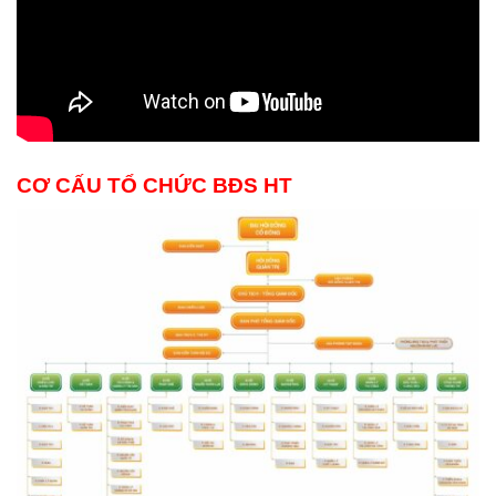
CƠ CẤU TỔ CHỨC BĐS HT