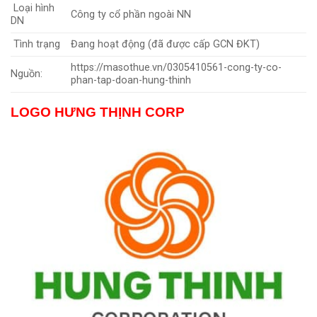
Loại hình
Công ty cổ phần ngoài NN
DN
Tình trạng
Đang hoạt động (đã được cấp GCN ĐKT)
https://masothue.vn/0305410561-cong-ty-co-
Nguồn:
phan-tap-doan-hung-thinh
LOGO HƯNG THỊNH CORP