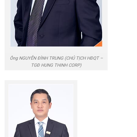
Ông NGUYỄN ĐÌNH TRUNG (CHỦ TỊCH HĐQT –
TGĐ HUNG THINH CORP)