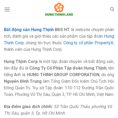
Bỏ
qua
nội
dung
Bất động sản Hưng Thịnh
BĐS HT
là website chuyên phân
tích, đánh giá và giới thiệu các sản phẩm của tập đoàn
Hưng
Thịnh Corp
, chúng tôi trực thuộc
Công ty cổ phần PropertyX
,
thành viên của Hưng Thịnh Corp.
Hưng Thịnh Corp
là một tập đoàn chuyên về bất động sản,
tên đầy đủ là
Công Ty Cổ Phần Tập đoàn Hưng Thịnh
, tên
tiếng Anh là:
HUNG THINH GROUP CORPORATION
, do ông
Nguyễn Đình Trung
làm Tổng Giám Đốc kiêm Chủ Tịch Hội
Đồng Quản Trị. Trụ sở Tập đoàn: 110-112 Đường Trần Quốc
Toản, Phường Võ Thị Sáu, Quận 3, TP. Hồ Chí Minh, Việt Nam.
Địa điểm giao dịch chính:
53 Trần Quốc Thảo, phường Võ
Thị Sáu, quận 3, Tp. Hồ Chí Minh.