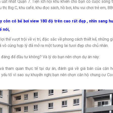
 uất nhất Quận 7. Tiện ích nội khu khiến cho bạn có cuộc sống 
u thị Big C, khu café, khu đọc sách, hồ bơi, khu vui chơi trẻ em, B
 còn có bể bơi view 180 độ trên cao rất đẹp , nhìn sang 
ể nói,
 thế vượt trội về vị trí, đặc sắc về phong cách thiết kế, những giá
á vô cùng hợp lý đã mở ra một tương lai tươi đẹp cho chủ nhân.
 đáng để đầu tư không? Và lý do bạn nên chọn dự án này:
 và tham quan thực tế tại dự án, đánh giá về giá bán của căn
 yếu tố vì sao sự khuyến nghị bạn nên chọn căn hộ chung cư Cos