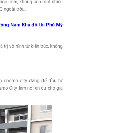
thoải mái, không còn mất nhiều
BQ ngoài trời…
hướng Nam Khu đô thị Phú Mỹ
 trị vô hình từ kiến trúc, không
 hộ cosmo city đáng để đầu tư
mo City làm nơi an cư cho gia