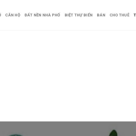
Ủ
CĂN HỘ
ĐẤT NỀN NHÀ PHỐ
BIỆT THỰ BIỂN
BÁN
CHO THUÊ
T