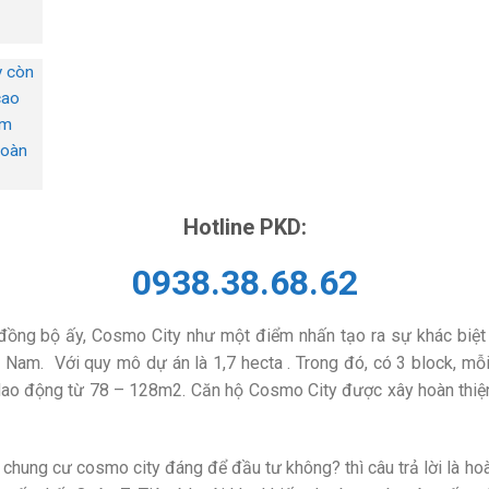
y còn
cao
am
toàn
Hotline PKD:
0938.38.68.62
đồng bộ ấy, Cosmo City như một điểm nhấn tạo ra sự khác biệt và
 Nam. Với quy mô dự án là 1,7 hecta . Trong đó, có 3 block, mỗ
 dao động từ 78 – 128m2. Căn hộ Cosmo City được xây hoàn thiện
 chung cư cosmo city đáng để đầu tư không? thì câu trả lời là h