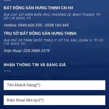
BẤT ĐỘNG SẢN HƯNG THỊNH CN
HX
ĐỊA CHỈ: 527 ĐIỆN BIÊN PHỦ, PHƯỜNG 25, BÌNH THẠNH, TP.
HỒ CHÍ MINH, VN
Hotline: 0949.600.555 - 0938.169.445
TRỤ SỞ BẤT ĐỘNG SẢN HƯNG THỊNH
ĐỊA CHỈ: 53 TRẦN QUỐC THẢO, P. VÕ THỊ SÁU, QUẬN 3, TP.
HỒ
CHÍ MINH, VN
Điện thoại: 028.3888.3379
NHẬN THÔNG TIN VÀ BẢNG GIÁ