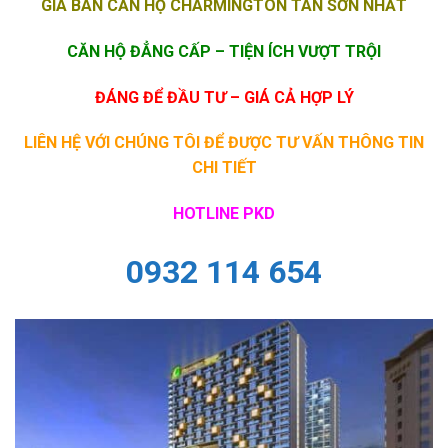
GIÁ BÁN CĂN HỘ CHARMINGTON TÂN SƠN NHẤT
CĂN HỘ ĐẲNG CẤP – TIỆN ÍCH VƯỢT TRỘI
ĐÁNG ĐỂ ĐẦU TƯ –
GIÁ CẢ HỢP LÝ
LIÊN HỆ VỚI CHÚNG TÔI ĐỂ ĐƯỢC TƯ VẤN THÔNG TIN
CHI TIẾT
HOTLINE PKD
0932 114 654