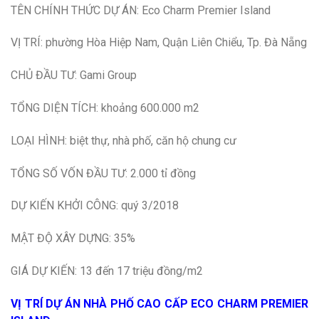
TÊN CHÍNH THỨC DỰ ÁN: Eco Charm Premier Island
VỊ TRÍ: phường Hòa Hiệp Nam, Quận Liên Chiểu, Tp. Đà Nẵng
CHỦ ĐẦU TƯ: Gami Group
TỔNG DIỆN TÍCH: khoảng 600.000 m2
LOẠI HÌNH: biệt thự, nhà phố, căn hộ chung cư
TỔNG SỐ VỐN ĐẦU TƯ: 2.000 tỉ đồng
DỰ KIẾN KHỞI CÔNG: quý 3/2018
MẬT ĐỘ XÂY DỰNG: 35%
GIÁ DỰ KIẾN: 13 đến 17 triệu đồng/m2
VỊ TRÍ DỰ ÁN NHÀ PHỐ CAO CẤP ECO CHARM PREMIER