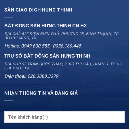
SÀN GIAO DỊCH HƯNG THỊNH
BẤT ĐỘNG SẢN HƯNG THỊNH CN
HX
ĐỊA CHỈ: 527 ĐIỆN BIÊN PHỦ, PHƯỜNG 25, BÌNH THẠNH, TP.
HỒ CHÍ MINH, VN
Hotline: 0949.600.555 - 0938.169.445
TRỤ SỞ BẤT ĐỘNG SẢN HƯNG THỊNH
ĐỊA CHỈ: 53 TRẦN QUỐC THẢO, P. VÕ THỊ SÁU, QUẬN 3, TP.
HỒ
CHÍ MINH, VN
Điện thoại: 028.3888.3379
NHẬN THÔNG TIN VÀ BẢNG GIÁ