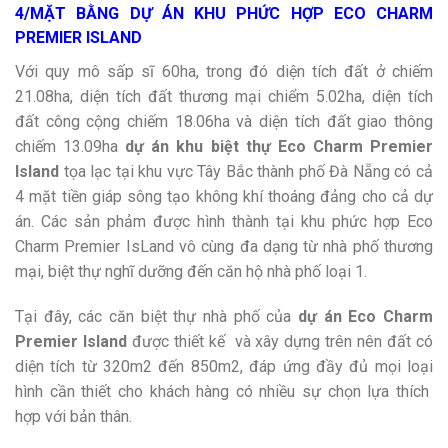
4/MẶT BẰNG DỰ ÁN KHU PHỨC HỢP ECO CHARM
PREMIER ISLAND
Với quy mô sấp sĩ 60ha, trong đó diện tích đất ở chiếm
21.08ha, diện tích đất thương mại chiểm 5.02ha, diện tích
đất công cộng chiếm 18.06ha và diện tích đất giao thông
chiếm 13.09ha
dự án khu biệt thự Eco Charm Premier
Island
tọa lạc tại khu vực Tây Bắc thành phố Đà Nẵng có cả
4 mặt tiền giáp sông tạo không khí thoáng đảng cho cả dự
án. Các sản phảm được hình thành tại khu phức hợp Eco
Charm Premier IsLand vô cùng đa dạng từ nhà phố thương
mại, biệt thự nghĩ dưỡng đến căn hộ nhà phố loại 1.
Tại đây, các căn biệt thự nhà phố của
dự
án Eco Charm
Premier Island
được thiết kế và xây dựng trên nên đất có
diện tích từ 320m2 đến 850m2, đáp ứng đầy đủ mọi loại
hình cần thiết cho khách hàng có nhiều sự chọn lựa thích
hợp với bản thân.