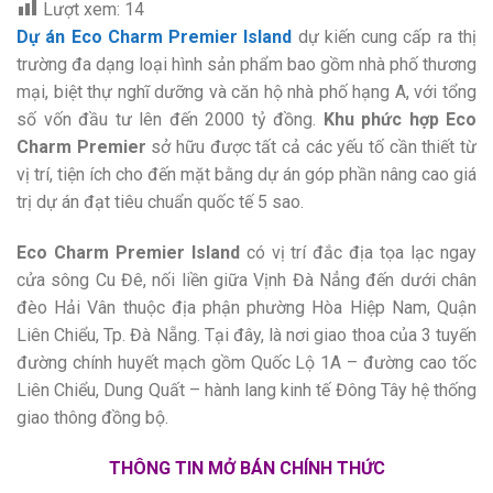
Lượt xem:
14
Dự án Eco Charm Premier Island
dự kiến cung cấp ra thị
trường đa dạng loại hình sản phẩm bao gồm nhà phố thương
mại, biệt thự nghĩ dưỡng và căn hộ nhà phố hạng A, với tổng
số vốn đầu tư lên đến 2000 tỷ đồng.
Khu phức hợp Eco
Charm Premier
sở hữu được tất cả các yếu tố cần thiết từ
vị trí, tiện ích cho đến mặt bằng dự án góp phần nâng cao giá
trị dự án đạt tiêu chuẩn quốc tế 5 sao.
Eco Charm Premier Island
có vị trí đắc địa tọa lạc ngay
cửa sông Cu Đê, nối liền giữa Vịnh Đà Nẳng đến dưới chân
đèo Hải Vân thuộc địa phận phường Hòa Hiệp Nam, Quận
Liên Chiểu, Tp. Đà Nẵng. Tại đây, là nơi giao thoa của 3 tuyến
đường chính huyết mạch gồm Quốc Lộ 1A – đường cao tốc
Liên Chiểu, Dung Quất – hành lang kinh tế Đông Tây hệ thống
giao thông đồng bộ.
THÔNG TIN MỞ BÁN CHÍNH THỨC