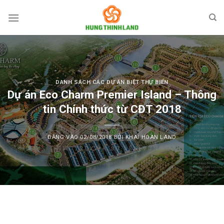
Bỏ
qua
nội
dung
DANH SÁCH CÁC DỰ ÁN BIỆT THỰ BIỂN
Dự án Eco Charm Premier Island – Thông
tin Chính thức từ CĐT 2018
ĐĂNG VÀO
02/08/2018
BỞI
KHAI HOAN LAND