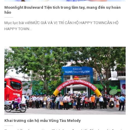
Moonlight Boulevard Tiện tích trong tầm tay, mang đến sự hoàn
hảo
Mục lục bài viếtMỨC GIÁ VÀ VỊ TRÍ CĂN HỘ HAPPY TOWNCĂN HỘ
HAPPY TOWN...
Khai trương căn hộ mẫu Vũng Tàu Melody