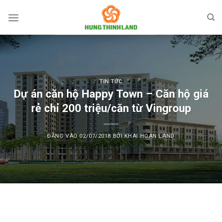
Bỏ
qua
nội
dung
TIN TỨC
Dự án căn hộ Happy Town – Căn hộ giá
rẻ chỉ 200 triệu/căn từ Vingroup
ĐĂNG VÀO
02/07/2018
BỞI
KHAI HOAN LAND