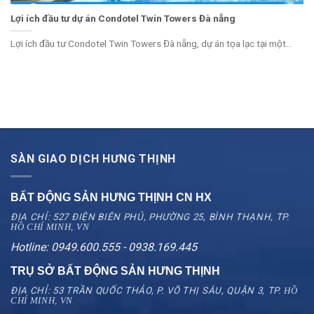
Lợi ích đầu tư dự án Condotel Twin Towers Đà nẵng
Lợi ích đầu tư Condotel Twin Towers Đà nẵng, dự án tọa lạc tại một...
SÀN GIAO DỊCH HƯNG THỊNH
BẤT ĐỘNG SẢN HƯNG THỊNH CN
HX
ĐỊA CHỈ: 527 ĐIỆN BIÊN PHỦ, PHƯỜNG 25, BÌNH THẠNH, TP.
HỒ CHÍ MINH, VN
Hotline: 0949.600.555 - 0938.169.445
TRỤ SỞ BẤT ĐỘNG SẢN HƯNG THỊNH
ĐỊA CHỈ: 53 TRẦN QUỐC THẢO, P. VÕ THỊ SÁU, QUẬN 3, TP.
HỒ
CHÍ MINH, VN