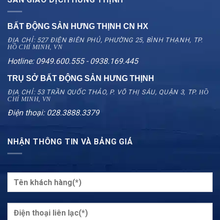
BẤT ĐỘNG SẢN HƯNG THỊNH CN
HX
ĐỊA CHỈ: 527 ĐIỆN BIÊN PHỦ, PHƯỜNG 25, BÌNH THẠNH, TP.
HỒ CHÍ MINH, VN
Hotline: 0949.600.555 - 0938.169.445
TRỤ SỞ BẤT ĐỘNG SẢN HƯNG THỊNH
ĐỊA CHỈ: 53 TRẦN QUỐC THẢO, P. VÕ THỊ SÁU, QUẬN 3, TP.
HỒ
CHÍ MINH, VN
Điện thoại: 028.3888.3379
NHẬN THÔNG TIN VÀ BẢNG GIÁ