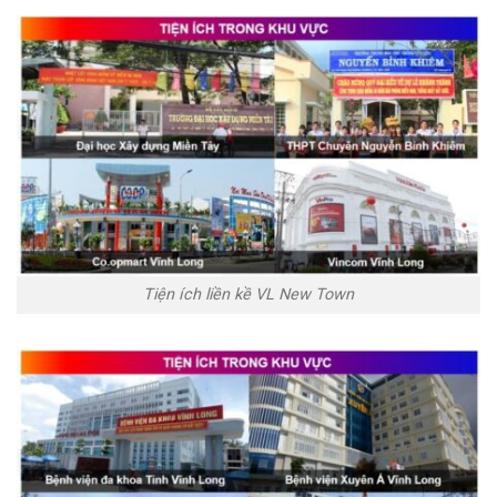
Tiện ích liền kề VL New Town