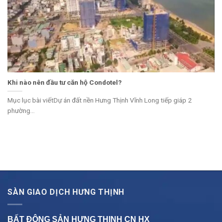
Khi nào nên đầu tư căn hộ Condotel?
Mục lục bài viếtDự án đất nền Hưng Thịnh Vĩnh Long tiếp giáp 2
phường...
SÀN GIAO DỊCH HƯNG THỊNH
BẤT ĐỘNG SẢN HƯNG THỊNH CN
HX