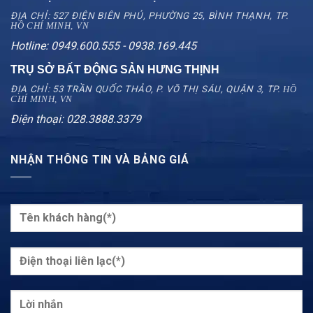
ĐỊA CHỈ: 527 ĐIỆN BIÊN PHỦ, PHƯỜNG 25, BÌNH THẠNH, TP.
HỒ CHÍ MINH, VN
Hotline: 0949.600.555 - 0938.169.445
TRỤ SỞ BẤT ĐỘNG SẢN HƯNG THỊNH
ĐỊA CHỈ: 53 TRẦN QUỐC THẢO, P. VÕ THỊ SÁU, QUẬN 3, TP.
HỒ
CHÍ MINH, VN
Điện thoại: 028.3888.3379
NHẬN THÔNG TIN VÀ BẢNG GIÁ