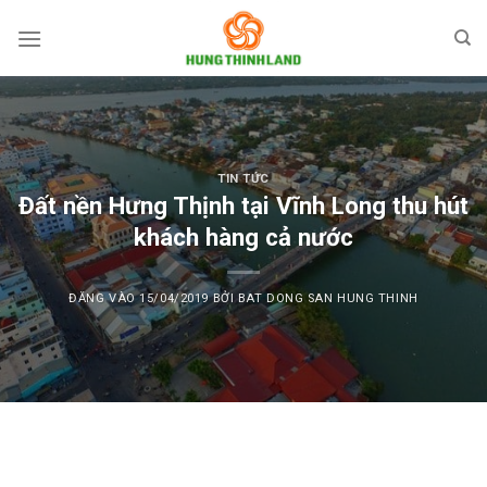
Bỏ
qua
nội
dung
TIN TỨC
Đất nền Hưng Thịnh tại Vĩnh Long thu hút
khách hàng cả nước
ĐĂNG VÀO
15/04/2019
BỞI
BAT DONG SAN HUNG THINH