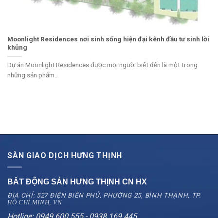
Moonlight Residences nơi sinh sống hiện đại kênh đầu tư sinh lời
khủng
Dự án Moonlight Residences được mọi người biết đến là một trong
những sản phẩm...
SÀN GIAO DỊCH HƯNG THỊNH
BẤT ĐỘNG SẢN HƯNG THỊNH CN
HX
ĐỊA CHỈ: 527 ĐIỆN BIÊN PHỦ, PHƯỜNG 25, BÌNH THẠNH, TP.
HỒ CHÍ MINH, VN
Hotline: 0949.600.555 - 0938.169.445