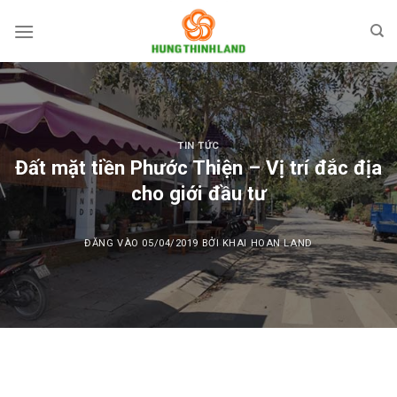
Bỏ
qua
nội
dung
TIN TỨC
Đất mặt tiền Phước Thiện – Vị trí đắc địa
cho giới đầu tư
ĐĂNG VÀO
05/04/2019
BỞI
KHAI HOAN LAND