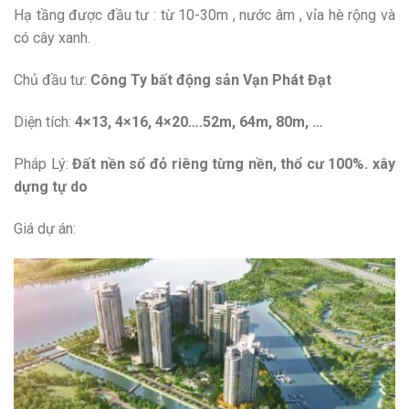
Hạ tầng được đầu tư : từ 10-30m , nước âm , vỉa hè rộng và
có cây xanh.
Chủ đầu tư:
Công Ty bất động sản Vạn Phát Đạt
Diện tích:
4×13, 4×16, 4×20….52m, 64m, 80m, …
Pháp Lý:
Đất nền sổ đỏ riêng từng nền, thổ cư 100%. xây
dựng tự do
Giá dự án: