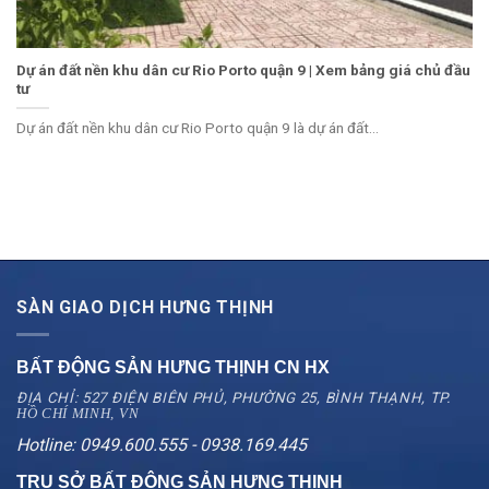
Dự án đất nền khu dân cư Rio Porto quận 9 | Xem bảng giá chủ đầu
tư
Dự án đất nền khu dân cư Rio Porto quận 9 là dự án đất...
SÀN GIAO DỊCH HƯNG THỊNH
BẤT ĐỘNG SẢN HƯNG THỊNH CN
HX
ĐỊA CHỈ: 527 ĐIỆN BIÊN PHỦ, PHƯỜNG 25, BÌNH THẠNH, TP.
HỒ CHÍ MINH, VN
Hotline: 0949.600.555 - 0938.169.445
TRỤ SỞ BẤT ĐỘNG SẢN HƯNG THỊNH