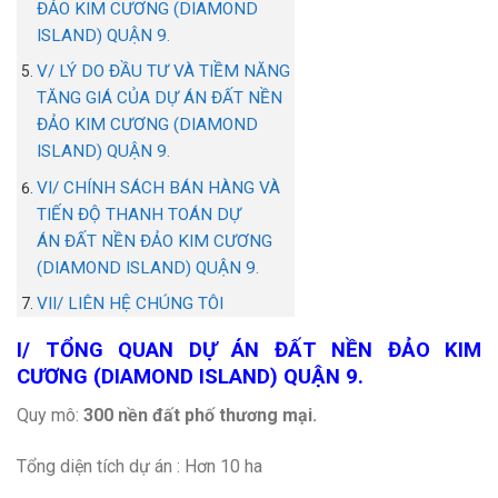
ĐẢO KIM CƯƠNG (DIAMOND
ISLAND) QUẬN 9.
V/ LÝ DO ĐẦU TƯ VÀ TIỀM NĂNG
TĂNG GIÁ CỦA DỰ ÁN ĐẤT NỀN
ĐẢO KIM CƯƠNG (DIAMOND
ISLAND) QUẬN 9.
VI/ CHÍNH SÁCH BÁN HÀNG VÀ
TIẾN ĐỘ THANH TOÁN DỰ
ÁN ĐẤT NỀN ĐẢO KIM CƯƠNG
(DIAMOND ISLAND) QUẬN 9.
VII/ LIÊN HỆ CHÚNG TÔI
I/ TỔNG QUAN DỰ ÁN ĐẤT NỀN ĐẢO KIM
CƯƠNG (DIAMOND ISLAND) QUẬN 9.
Quy mô:
300 nền đất phố thương mại.
Tổng diện tích dự án : Hơn 10 ha