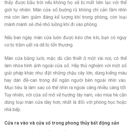
thấy được bầu trời nếu không họ sẽ bị mất liên lạc với thế
giới tự nhiên. Màn cửa sổ buông rũ không chỉ cản tầm nhìn
mà còn làm giảm đáng kể lượng khí trong phòng, còn loại
mành mành sẽ chẻ nhỏ luồng khí đi vào phòng.
Nếu ban ngày màn cửa luôn được kéo che kín, bạn có nguy
cơ bị trầm uất và dễ bị tổn thương.
Màn cửa bằng lưới, mặc dù cần thiết ở một vài nơi, có thể
làm nhòa hình ảnh ngoài cửa sổ. Hãy thử nghiệm với một số
giải pháp khác như đặt những chậu cây lớn, dùng kiếng màu
hay dán đề-can trong để ngăn người bên ngoài nhìn vào.
Mục tiêu là làm sao có thể nhìn ra ngoài càng nhiều càng tốt.
Tuy nhiên, với cửa sổ mở về hướng tây nam, vào mùa hè cần
dùng loại màn cửa dày hơn, nhất là đối với phòng học hoặc
nhà bếp.
Cửa ra vào và cửa sổ trong phong thủy bất động sản