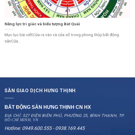
Năng lực tri giác và biểu tượng Bát Quái
Mục lục bài viếtCửa ra vào và cửa sổ trong phong thủy bất động
sảnCửa...
SÀN GIAO DỊCH HƯNG THỊNH
BẤT ĐỘNG SẢN HƯNG THỊNH CN
HX
ĐỊA CHỈ: 527 ĐIỆN BIÊN PHỦ, PHƯỜNG 25, BÌNH THẠNH, TP.
HỒ CHÍ MINH, VN
Hotline: 0949.600.555 - 0938.169.445