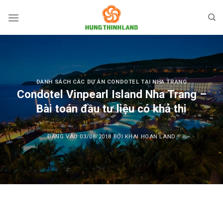
Bỏ
qua
nội
dung
DANH SÁCH CÁC DỰ ÁN CONDOTEL TẠI NHA TRANG
Condotel Vinpearl Island Nha Trang –
Bài toán đầu tư liệu có khả thi
ĐĂNG VÀO
03/08/2018
BỞI
KHAI HOAN LAND