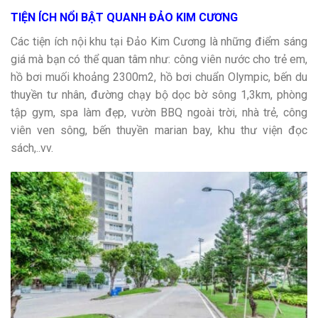
TIỆN ÍCH NỔI BẬT QUANH ĐẢO KIM CƯƠNG
Các tiện ích nội khu tại Đảo Kim Cương là những điểm sáng
giá mà bạn có thể quan tâm như: công viên nước cho trẻ em,
hồ bơi muối khoảng 2300m2, hồ bơi chuẩn Olympic, bến du
thuyền tư nhân, đường chạy bộ dọc bờ sông 1,3km, phòng
tập gym, spa làm đẹp, vườn BBQ ngoài trời, nhà trẻ, công
viên ven sông, bến thuyền marian bay, khu thư viện đọc
sách,..vv.