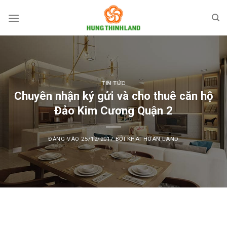
Bỏ
qua
nội
dung
TIN TỨC
Chuyên nhận ký gửi và cho thuê căn hộ
Đảo Kim Cương Quận 2
ĐĂNG VÀO
25/12/2017
BỞI
KHAI HOAN LAND