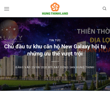
Bỏ
qua
nội
dung
TIN TỨC
Chủ đầu tư khu căn hộ New Galaxy hội tụ
những ưu thế vượt trội
ĐĂNG VÀO
25/08/2020
BỞI
BAT DONG SAN HUNG THINH