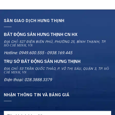
SÀN GIAO DỊCH HƯNG THỊNH
BẤT ĐỘNG SẢN HƯNG THỊNH CN
HX
ĐỊA CHỈ: 527 ĐIỆN BIÊN PHỦ, PHƯỜNG 25, BÌNH THẠNH, TP.
HỒ CHÍ MINH, VN
Hotline: 0949.600.555 - 0938.169.445
TRỤ SỞ BẤT ĐỘNG SẢN HƯNG THỊNH
ĐỊA CHỈ: 53 TRẦN QUỐC THẢO, P. VÕ THỊ SÁU, QUẬN 3, TP.
HỒ
CHÍ MINH, VN
Điện thoại: 028.3888.3379
NHẬN THÔNG TIN VÀ BẢNG GIÁ