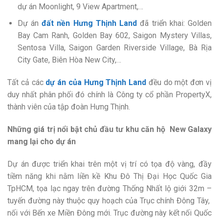
dự án Moonlight, 9 View Apartment,…
Dự án
đất nền Hưng Thịnh Land
đã triển khai: Golden
Bay Cam Ranh, Golden Bay 602, Saigon Mystery Villas,
Sentosa Villa, Saigon Garden Riverside Village, Bà Rịa
City Gate, Biên Hòa New City,…
Tất cả các
dự án của Hưng Thịnh Land
đều do một đơn vị
duy nhất phân phối đó chính là Công ty cổ phần PropertyX,
thành viên của tập đoàn Hưng Thịnh.
Những giá trị nổi bật chủ đầu tư khu căn hộ New Galaxy
mang lại cho dự án
Dự án được triển khai trên một vị trí có tọa độ vàng, đầy
tiềm năng khi nằm liền kề Khu Đô Thị Đại Học Quốc Gia
TpHCM, tọa lạc ngay trên đường Thống Nhất lộ giới 32m –
tuyến đường này thuộc quy hoạch của Trục chính Đông Tây,
nối với Bến xe Miền Đông mới. Trục đường này kết nối Quốc