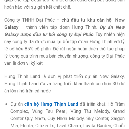
hoàn hảo với sự gắn kết chặt chẽ.
Công ty TNHH Đại Phúc –
chủ đầu tư khu căn hộ New
Galaxy –
thành viên tập đoàn Hưng Thịnh.
Dự án New
Galaxy được đầu tư bởi công ty Đại Phúc
. Tuy nhiên hiện
nay công ty đã được mua lại bởi tập đoàn Hưng Thịnh với tỷ
lệ sở hữu 85% cổ phần. Để rút ngắn hoàn thiện thủ tục pháp
lý trong quá trình mua bán chuyển nhượng, công ty Đại Phúc
vẫn là đơn vị ký kết.
Hưng Thịnh Land là đơn vị phát triển dự án New Galaxy,
Hưng Thịnh Land đã và trang triển khai thành côn hơn 30 dự
án lớn nhỏ trên cả nước:
Dự án
căn hộ Hưng Thịnh Land
đã triển khai: Hồ Tràm
Complex, Vũng Tàu Pearl, Vũng Tàu Melody, Grand
Center Quy Nhơn, Quy Nhơn Melody, Sky Center, Saigon
Mia, Florita, CitizenTs, Lavit Charm, Lavita Garden, Chuỗi