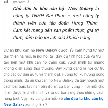
Lượt xem:
3
Chủ đầu tư khu căn hộ New Galaxy
là
công ty TNHH Đại Phúc – một công ty
thành viên của tập đoàn Hưng Thịnh.
Cam kết mang đến sản phẩm thực, giá trị
thực, đảm bảo lợi ích của khách hàng.
Dự án
khu căn hộ New Galaxy
được lấy cảm hứng từ một
đại thiên hà mới, là nơi hội tụ đầy đủ tinh hoa của vũ trụ –
tạo nên một khu căn hộ đẳng cấp, vươn mình tới những
không gian sống thời thượng.
Đây xứng đáng là nơi cư trú
cho các cư dân ưu tú và thành đạt. Hướng tới xu hướng sống
thông minh, dự án khu
can ho New Galaxy
đã quy hoạch một
cách bài bản, tạo nên bến đỗ an cư bền vững – nơi mỗi chủ
nhân được là chính mình và tự do tỏa sáng theo những cách
riêng biệt. Vậy hãy cùng tìm hiểu về
chủ đầu tư khu căn hộ
New Galaxy
xem họ là ai?