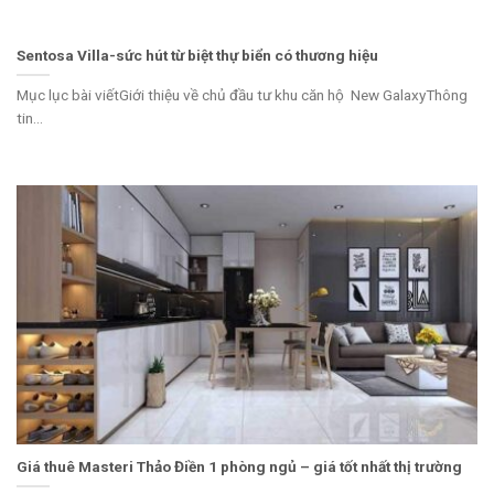
Sentosa Villa-sức hút từ biệt thự biển có thương hiệu
Mục lục bài viếtGiới thiệu về chủ đầu tư khu căn hộ New GalaxyThông
tin...
Giá thuê Masteri Thảo Điền 1 phòng ngủ – giá tốt nhất thị trường