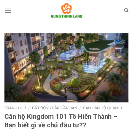
Bỏ
qua
nội
dung
TRANG CHỦ
/
BẤT ĐỘNG SẢN CẦN BÁN
/
BÁN CĂN HỘ QUẬN 10
Căn hộ Kingdom 101 Tô Hiến Thành –
Bạn biết gì về chủ đầu tư??