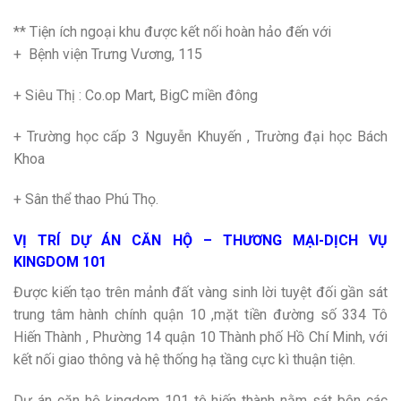
** Tiện ích ngoại khu được kết nối hoàn hảo đến với
+ Bệnh viện Trưng Vương, 115
+ Siêu Thị : Co.op Mart, BigC miền đông
+ Trường học cấp 3 Nguyễn Khuyến , Trường đại học Bách
Khoa
+ Sân thể thao Phú Thọ.
VỊ TRÍ DỰ ÁN CĂN HỘ – THƯƠNG MẠI-DỊCH VỤ
KINGDOM 101
Được kiến tạo trên mảnh đất vàng sinh lời tuyệt đối gần sát
trung tâm hành chính quận 10 ,mặt tiền đường số 334 Tô
Hiến Thành , Phường 14 quận 10 Thành phố Hồ Chí Minh, với
kết nối giao thông và hệ thống hạ tầng cực kì thuận tiện.
Dự án căn hộ kingdom 101 tô hiến thành nằm sát bên các