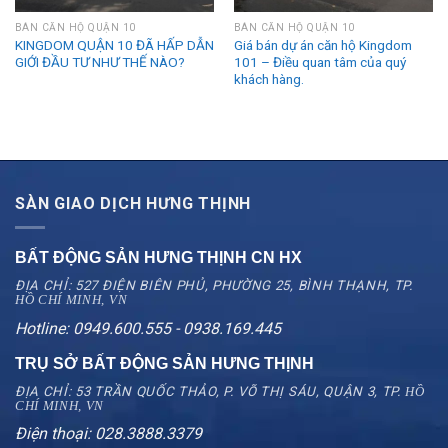
BÁN CĂN HỘ QUẬN 10
BÁN CĂN HỘ QUẬN 10
KINGDOM QUẬN 10 ĐÃ HẤP DẪN
Giá bán dự án căn hộ Kingdom
GIỚI ĐẦU TƯ NHƯ THẾ NÀO?
101 – Điều quan tâm của quý
khách hàng.
SÀN GIAO DỊCH HƯNG THỊNH
BẤT ĐỘNG SẢN HƯNG THỊNH CN
HX
ĐỊA CHỈ: 527 ĐIỆN BIÊN PHỦ, PHƯỜNG 25, BÌNH THẠNH, TP.
HỒ CHÍ MINH, VN
Hotline: 0949.600.555 - 0938.169.445
TRỤ SỞ BẤT ĐỘNG SẢN HƯNG THỊNH
ĐỊA CHỈ: 53 TRẦN QUỐC THẢO, P. VÕ THỊ SÁU, QUẬN 3, TP.
HỒ
CHÍ MINH, VN
Điện thoại: 028.3888.3379