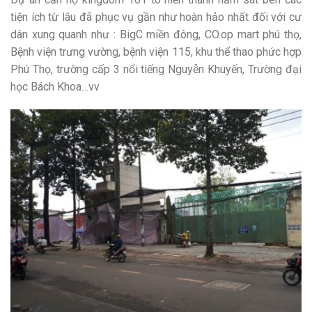
tiện ích từ lâu đã phục vụ gần như hoàn hảo nhất đối với cư
dân xung quanh như : BigC miền đông, CO.op mart phú thọ,
Bệnh viện trưng vường, bệnh viện 115, khu thể thao phức hợp
Phú Thọ, trường cấp 3 nổi tiếng Nguyễn Khuyến, Trường đại
học Bách Khoa…vv