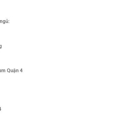
 ngủ:
g
ium Quận 4
4