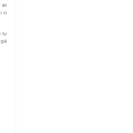
ự án
i vị
u tư
 giá