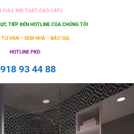
À FULL NỘI THẤT CAO CẤP)
RỰC TIẾP ĐẾN HOTLINE CỦA CHÚNG TÔI
 TƯ VẤN – XEM NHÀ – BÁO GIÁ.
HOTLINE PKD:
918 93 44 88