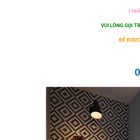
( NH
VUI LÒNG GỌI T
ĐỂ ĐƯỢC
0