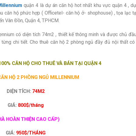
illennium
quận 4 là dự án căn hộ hot nhất khu vực quận 4 , d
căn hộ phức hợp ( Officetel- căn hộ ở- shophouse) , tọa lạc tạ
 Bến Vân Đồn, Quận 4, TPHCM.
ennium có diện tích 74m2 , thiết kế thông minh và được chủ đầ
 từng chi tiết. Cho thuê căn hộ 2 phòng ngủ đầy đủ nội thất có
100% CĂN HỘ CHO THUÊ VÀ BÁN TẠI QUẬN 4
CĂN HỘ 2 PHÒNG NGỦ MILLENNIUM
DIỆN TÍCH:
74M2
GIÁ:
800$/tháng
HÀ HOÀN THIỆN CAO CẤP)
GIÁ:
950$/THÁNG