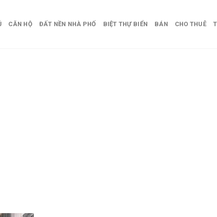
Ủ
CĂN HỘ
ĐẤT NỀN NHÀ PHỐ
BIỆT THỰ BIỂN
BÁN
CHO THUÊ
T