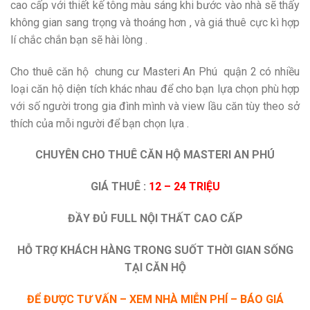
cao cấp với thiết kế tông màu sáng khi bước vào nhà sẽ thấy
không gian sang trọng và thoáng hơn , và giá thuê cực kì hợp
lí chắc chắn bạn sẽ hài lòng .
Cho thuê căn hộ chung cư Masteri An Phú quận 2 có nhiều
loại căn hộ diện tích khác nhau để cho bạn lựa chọn phù hợp
với số người trong gia đình mình và view lầu căn tùy theo sở
thích của mỗi người để bạn chọn lựa .
CHUYÊN CHO THUÊ CĂN HỘ MASTERI AN PHÚ
GIÁ THUÊ :
12 – 24 TRIỆU
ĐẦY ĐỦ FULL NỘI THẤT CAO CẤP
HỖ TRỢ KHÁCH HÀNG TRONG SUỐT THỜI GIAN SỐNG
TẠI CĂN HỘ
ĐỂ ĐƯỢC TƯ VẤN – XEM NHÀ MIỄN PHÍ – BÁO GIÁ