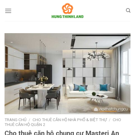
Bỏ
qua
nội
dung
TRANG CHỦ
/
CHO THUÊ CĂN HỘ NHÀ PHỐ & BIỆT THỰ
/
CHO
THUÊ CĂN HỘ QUẬN 2
Cho thuê căn hộ chung cư Masteri An