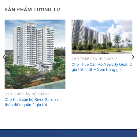
SẢN PHẨM TƯƠNG TỰ
CHO THUÊ CĂN HỘ QUẬN 2
Cho Thuê Căn Hộ Newcity Quận 2
giá tốt nhất – Xem bảng giá
CHO THUÊ CĂN HỘ QUẬN 2
Cho thuê căn hộ River Garden
thảo điền quận 2 giá tốt