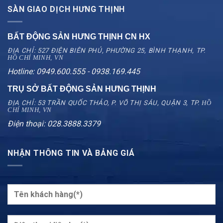
SÀN GIAO DỊCH HƯNG THỊNH
BẤT ĐỘNG SẢN HƯNG THỊNH CN
HX
ĐỊA CHỈ: 527 ĐIỆN BIÊN PHỦ, PHƯỜNG 25, BÌNH THẠNH, TP.
HỒ CHÍ MINH, VN
Hotline: 0949.600.555 - 0938.169.445
TRỤ SỞ BẤT ĐỘNG SẢN HƯNG THỊNH
ĐỊA CHỈ: 53 TRẦN QUỐC THẢO, P. VÕ THỊ SÁU, QUẬN 3, TP.
HỒ
CHÍ MINH, VN
Điện thoại: 028.3888.3379
NHẬN THÔNG TIN VÀ BẢNG GIÁ