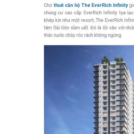
Cho
thuê căn hộ The EverRich Infinity
gi
chung cư cao cấp EverRich Infinity tọa l
khép kín như một resort, The EverRich Infin
tâm Sài Gòn sầm uất. Đó là lối vào với nhữ
thác nước chảy róc rách không ngừng.