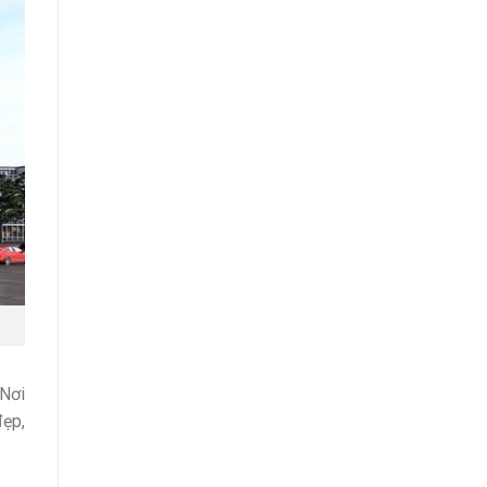
 Nơi
đẹp,