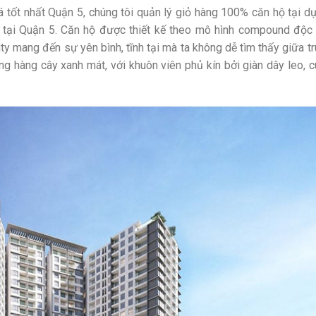
á tốt nhất Quận 5, chúng tôi quản lý giỏ hàng 100% căn hộ tại d
ạc tại Quận 5. Căn hộ được thiết kế theo mô hình compound độc
ity mang đến sự yên bình, tĩnh tại mà ta không dễ tìm thấy giữa t
ng hàng cây xanh mát, với khuôn viên phủ kín bởi giàn dây leo, 