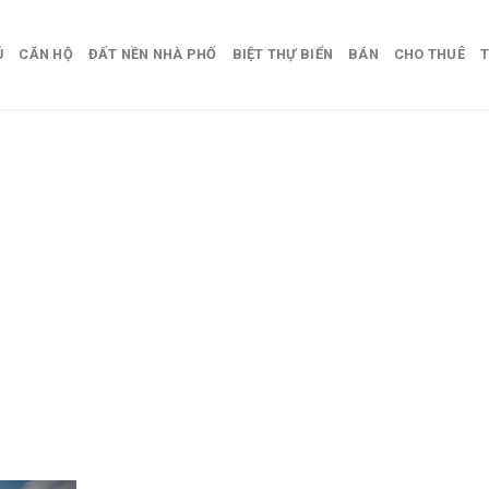
Ủ
CĂN HỘ
ĐẤT NỀN NHÀ PHỐ
BIỆT THỰ BIỂN
BÁN
CHO THUÊ
T