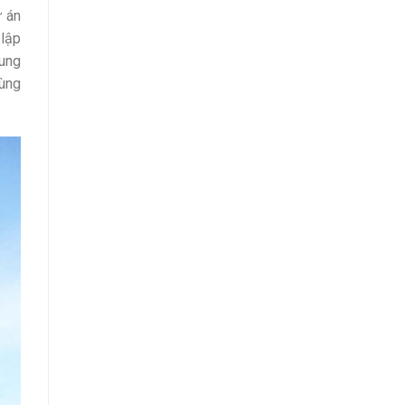
ự án
 lập
rung
cùng