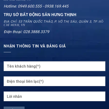
Hotline: 0949.600.555 - 0938.169.445
TRỤ SỞ BẤT ĐỘNG SẢN HƯNG THỊNH
ĐỊA CHỈ: 53 TRẦN QUỐC THẢO, P. VÕ THỊ SÁU, QUẬN 3, TP.
HỒ
CHÍ MINH, VN
Điện thoại: 028.3888.3379
NHẬN THÔNG TIN VÀ BẢNG GIÁ