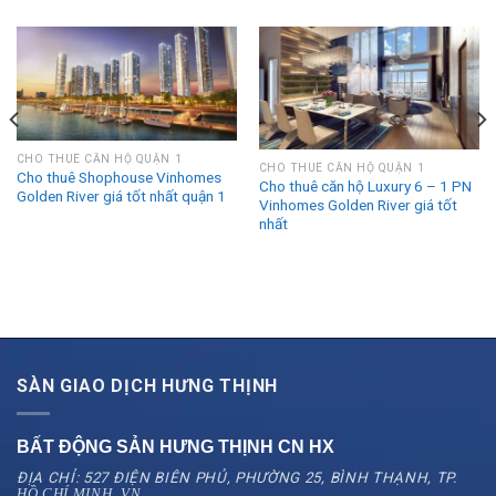
CHO THUÊ CĂN HỘ QUẬN 1
CHO THUÊ CĂN HỘ QUẬN 1
Cho thuê Shophouse Vinhomes
Cho thuê căn hộ Luxury 6 – 1 PN
Golden River giá tốt nhất quận 1
Vinhomes Golden River giá tốt
nhất
SÀN GIAO DỊCH HƯNG THỊNH
BẤT ĐỘNG SẢN HƯNG THỊNH CN
HX
ĐỊA CHỈ: 527 ĐIỆN BIÊN PHỦ, PHƯỜNG 25, BÌNH THẠNH, TP.
HỒ CHÍ MINH, VN