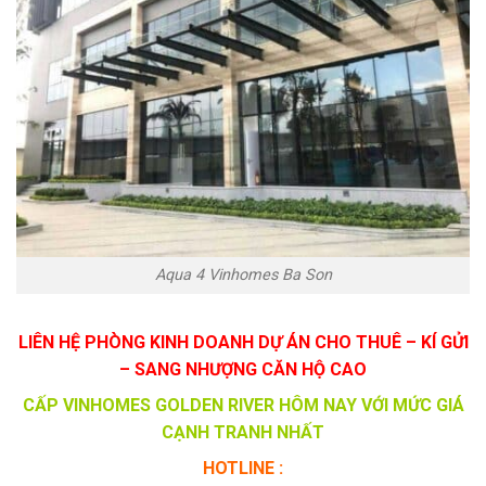
Aqua 4 Vinhomes Ba Son
LIÊN HỆ PHÒNG KINH DOANH DỰ ÁN CHO THUÊ – KÍ GỬI
– SANG NHƯỢNG CĂN HỘ CAO
CẤP VINHOMES GOLDEN RIVER HÔM NAY VỚI MỨC GIÁ
CẠNH TRANH NHẤT
HOTLINE :