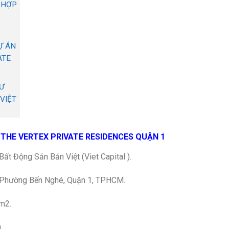
 HỢP
Ự ÁN
ATE
TƯ
 VIỆT
THE VERTEX PRIVATE RESIDENCES QUẬN 1
ất Động Sản Bản Việt (Viet Capital ).
 Phường Bến Nghé, Quận 1, TPHCM.
m2.
.