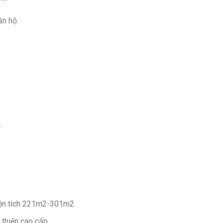
ăn hộ.
.
iện tích 221m2-301m2.
thiện cao cấp.