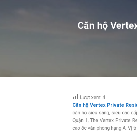
Căn hộ Verte
Lượt xem:
4
Căn hộ Vertex Private Res
căn hộ siêu sang, siêu cao cấp
Quận 1, The Vertex Private R
cao ốc văn phòng hạng A. Vị tr