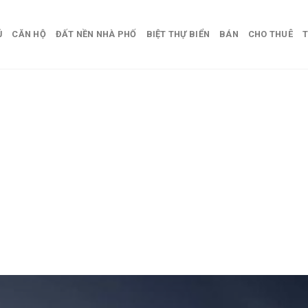
Ủ
CĂN HỘ
ĐẤT NỀN NHÀ PHỐ
BIỆT THỰ BIỂN
BÁN
CHO THUÊ
T