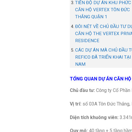
TIẾN ĐỘ DỰ ÁN KHU PHỨC
CĂN HỘ VERTEX TÔN ĐỨC
THẮNG QUẬN 1
ĐÔI NÉT VỀ CHỦ ĐẦU TƯ D
CĂN HỘ THE VERTEX PRIV
RESIDENCE
CÁC DỰ ÁN MÀ CHỦ ĐẦU 
REFICO ĐÃ TRIỂN KHAI TẠI
NAM
TỔNG QUAN DỰ ÁN CĂN HỘ 
Chủ đầu tư:
Công ty Cổ Phần B
Vị trí:
số 03A Tôn Đức Thắng,
Diện tích khuông viên:
3.341
Quy mô:
40 tầng + 5 tầng hầm