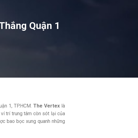
 Thắng Quận 1
Quận 1, TP.HCM.
The Vertex
là
í trí trung tâm còn sót lại của
c bao bọc xung quanh những