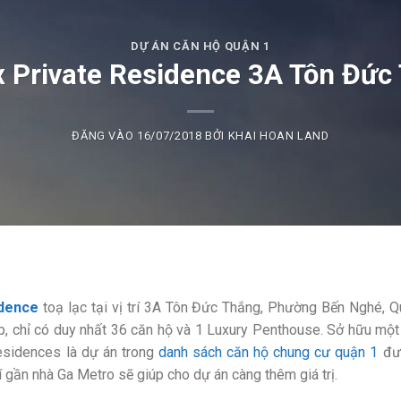
DỰ ÁN CĂN HỘ QUẬN 1
x Private Residence 3A Tôn Đức
ĐĂNG VÀO
16/07/2018
BỞI
KHAI HOAN LAND
idence
toạ lạc tại vị trí 3A Tôn Đức Thắng, Phường Bến Nghé, 
, chỉ có duy nhất 36 căn hộ và 1 Luxury Penthouse. Sở hữu một v
esidences là dự án trong
danh sách căn hộ chung cư quận 1
đượ
í gần nhà Ga Metro sẽ giúp cho dự án càng thêm giá trị.