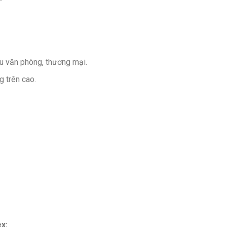
hu văn phòng, thương mại.
g trên cao.
ex: