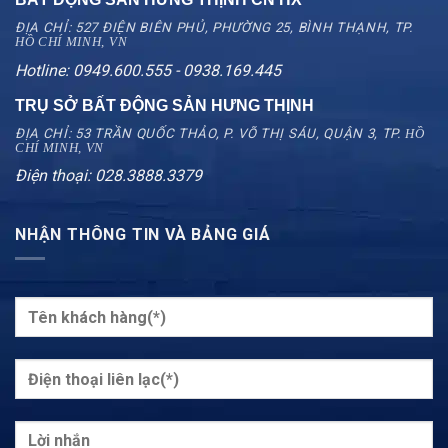
ĐỊA CHỈ: 527 ĐIỆN BIÊN PHỦ, PHƯỜNG 25, BÌNH THẠNH, TP.
HỒ CHÍ MINH, VN
Hotline: 0949.600.555 - 0938.169.445
TRỤ SỞ BẤT ĐỘNG SẢN HƯNG THỊNH
ĐỊA CHỈ: 53 TRẦN QUỐC THẢO, P. VÕ THỊ SÁU, QUẬN 3, TP.
HỒ
CHÍ MINH, VN
Điện thoại: 028.3888.3379
NHẬN THÔNG TIN VÀ BẢNG GIÁ