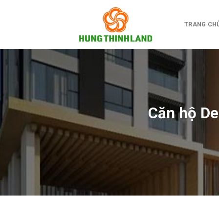
Bỏ
qua
TRANG CH
nội
dung
Căn hộ De