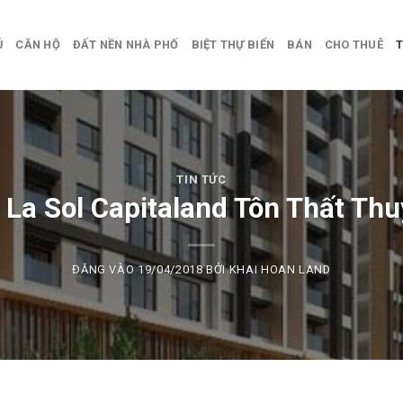
Ủ
CĂN HỘ
ĐẤT NỀN NHÀ PHỐ
BIỆT THỰ BIỂN
BÁN
CHO THUÊ
T
TIN TỨC
 La Sol Capitaland Tôn Thất Thu
ĐĂNG VÀO
19/04/2018
BỞI
KHAI HOAN LAND