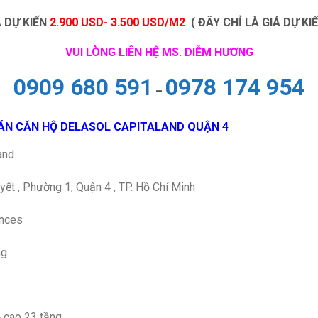
Á DỰ KIẾN
2.900 USD- 3.500 USD/M2
( ĐÂY CHỈ LÀ GIÁ DỰ KI
VUI LÒNG LIÊN HỆ MS. DIỄM HƯƠNG
0909 680 591
0978 174 954
–
 ÁN CĂN HỘ DELASOL CAPITALAND QUẬN 4
and
uyết , Phường 1, Quận 4 , TP. Hồ Chí Minh
ences
ng
 cao 23 tầng