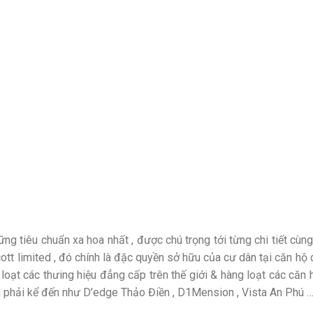
ng tiêu chuẩn xa hoa nhất , được chú trọng tới từng chi tiết cùn
cott limited , đó chính là đặc quyền sở hữu của cư dân tại căn 
 loạt các thưing hiệu đẳng cấp trên thế giới & hàng loạt các căn
am phải kể đến như D’edge Thảo Điền , D1Mension , Vista An Phú …