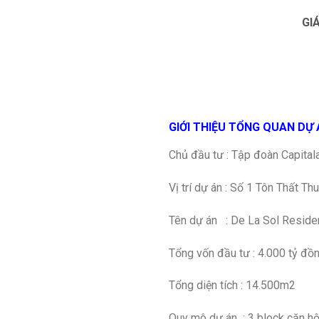
GI
GIỚI THIỆU TỔNG QUAN DỰ
Chủ đầu tư : Tập đoàn Capital
Vị trí dự án : Số 1 Tôn Thất Th
Tên dự án : De La Sol Resid
Tổng vốn đầu tư : 4.000 tỷ đồ
Tổng diện tích : 14.500m2
Quy mô dự án : 3 block căn hộ