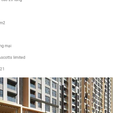
0m2
ơng mại
Ascotts limited
021