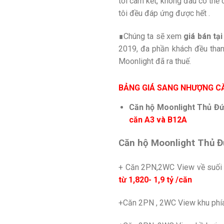
tôi cam kết, không đâu có thể 
tôi đều đáp ứng được hết .
∎Chúng ta sẽ xem
giá bán tạ
2019, đa phần khách đều thanh
Moonlight đã ra thuế.
BẢNG GIÁ SANG NHƯỢNG C
Căn hộ Moonlight Thủ Đứ
căn A3 và B12A
Căn hộ Moonlight Thủ Đ
+ Căn 2PN,2WC View về suối t
từ 1,820- 1,9 tỷ /căn
+Căn 2PN , 2WC View khu ph