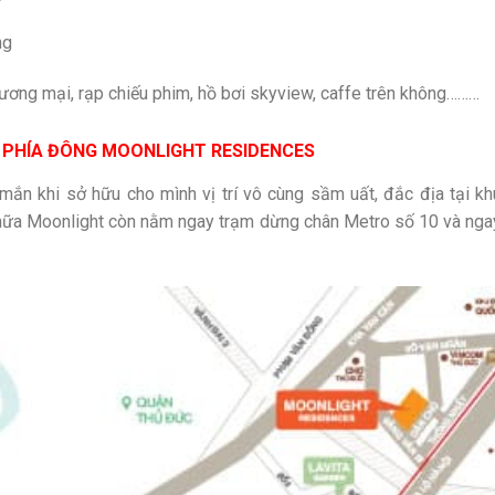
ng
thương mại, rạp chiếu phim, hồ bơi skyview, caffe trên không………
A PHÍA ĐÔNG MOONLIGHT RESIDENCES
ắn khi sở hữu cho mình vị trí vô cùng sầm uất, đắc địa tại kh
nữa Moonlight còn nằm ngay trạm dừng chân Metro số 10 và ngay 