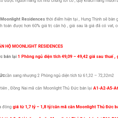
có được nguồn hàng tốt như chúng tôi có , quý khách hàng muốn bấ
i Moonlight Residences
thời điểm hiện tại , Hưng Thịnh sẽ bàn
 toán được hơn 60% giá trị căn hộ , giá sau là giá đã có vat,
ĂN HỘ MOONLIGHT RESIDENCES
c bán lại
1 Phòng ngủ diện tích 49,09 – 49,42 giá sau thuế , g
ức
cần sang nhượng 2 Phòng ngủ diện tích từ 61,32 – 72,32m2
iên , Đồng Nai mã căn Moonlight Thủ Đức bán lại
A1-A2-A5-A6
ía đông
giá từ 1,7 tỷ – 1,8 tỷ/căn mã căn Moonlight Thủ Đức 