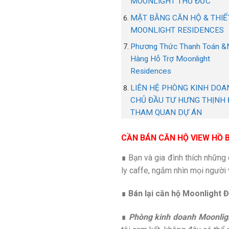
MOONLIGHT THỦ ĐỨC
MẶT BẰNG CĂN HỘ & THIẾ
MOONLIGHT RESIDENCES
Phương Thức Thanh Toán &
Hàng Hỗ Trợ Moonlight
Residences
LIÊN HỆ PHÒNG KINH DOA
CHỦ ĐẦU TƯ HƯNG THỊNH 
THAM QUAN DỰ ÁN
CẦN BÁN CĂN HỘ VIEW HỒ B
∎ Bạn và gia đình thích những 
ly caffe, ngắm nhìn mọi người 
∎
Bán lại căn hộ Moonlight 
∎
Phòng kinh doanh Moonligh