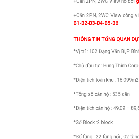
+Căn 2PN, 2WC View hồ bơi
g
+Căn 2PN, 2WC View công vi
B1-B2-B3-B4-B5-B6
THÔNG TIN TỔNG QUAN DỰ
*Vị trí : 102 Đặng Văn Bi,P. B
*Chủ đầu tư : Hung Thinh Corp
*Diện tích toàn khu : 18.099m2
*Tổng số căn hộ : 535 căn
*Diện tích căn hộ : 49,09 – 89
*Số Block :2 block
*Số tầng : 22 tầng nổi , 02 tầ