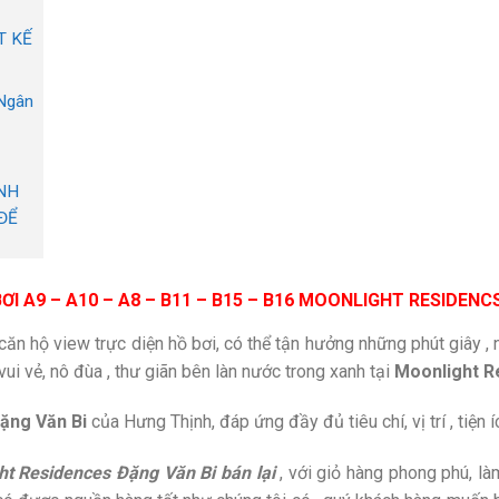
T KẾ
Ngân
NH
ĐỂ
ƠI A9 – A10 – A8 – B11 – B15 – B16 MOONLIGHT RESIDEN
căn hộ view trực diện hồ bơi, có thể tận hưởng những phút giây 
vui vẻ, nô đùa , thư giãn bên làn nước trong xanh tại
Moonlight Re
Đặng Văn Bi
của Hưng Thịnh, đáp ứng đầy đủ tiêu chí, vị trí , tiện 
t Residences Đặng Văn Bi bán lại
, với giỏ hàng phong phú, làm