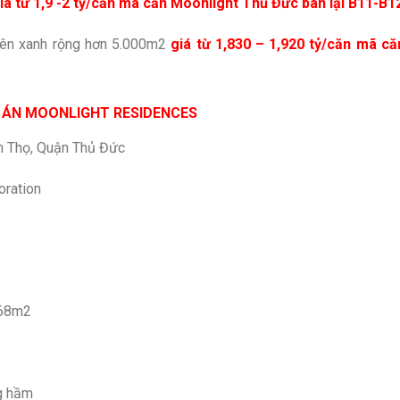
iá từ 1,9 -2 tỷ/căn mã căn Moonlight Thủ Đức bán lại B11-B
ên xanh rộng hơn 5.000m2
giá từ 1,830 – 1,920 tỷ/căn mã c
 ÁN MOONLIGHT RESIDENCES
ình Thọ, Quận Thủ Đức
oration
,68m2
ng hầm