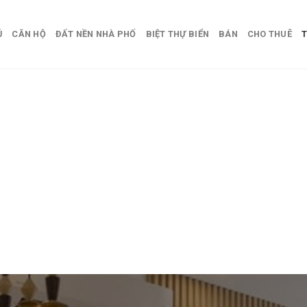
Ủ
CĂN HỘ
ĐẤT NỀN NHÀ PHỐ
BIỆT THỰ BIỂN
BÁN
CHO THUÊ
T