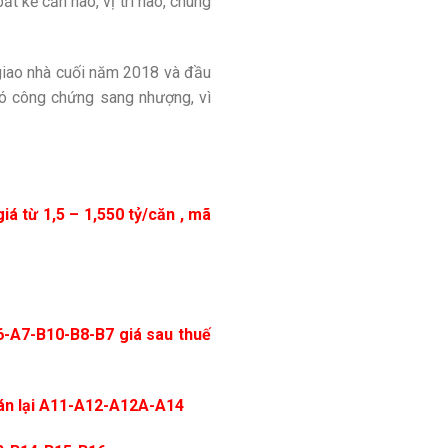
t kể căn nào, vị trí nào, chúng
 giao nhà cuối năm 2018 và đầu
 có công chứng sang nhượng, vì
iá từ 1,5 – 1,550 tỷ/căn , mã
-A7-B10-B8-B7 giá sau thuế
bán lại A11-A12-A12A-A14