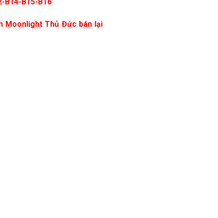
12-B14-B15-B16
ăn Moonlight Thủ Đức bán lại