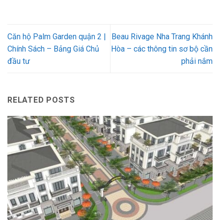
Căn hộ Palm Garden quận 2 |
Beau Rivage Nha Trang Khánh
Chính Sách – Bảng Giá Chủ
Hòa – các thông tin sơ bộ cần
đầu tư
phải nắm
RELATED POSTS