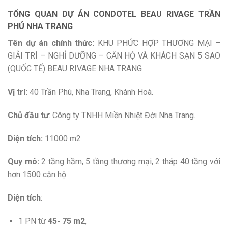
TỔNG QUAN DỰ ÁN CONDOTEL BEAU RIVAGE TRẦN
PHÚ NHA TRANG
Tên d
ự
án chính th
ức:
KHU PHỨC HỢP THƯƠNG MẠI –
GIẢI TRÍ – NGHỈ DƯỠNG – CĂN HỘ VÀ KHÁCH SẠN 5 SAO
(QUỐC TẾ) BEAU RIVAGE NHA TRANG
Vị trí:
40 Trần Phú, Nha Trang, Khánh Hoà.
Chủ đầu tư
: Công ty TNHH Miền Nhiệt Đới Nha Trang.
Diện tích:
11000 m2
Quy mô:
2 tầng hầm, 5 tầng thương mại, 2 tháp 40 tầng với
hơn 1500 căn hộ.
Diện tích
:
1 PN từ
45- 75 m2
,