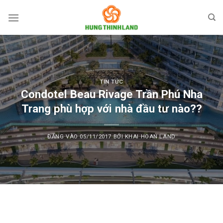
Bỏ
qua
nội
dung
TIN TỨC
Condotel Beau Rivage Trần Phú Nha
Trang phù hợp với nhà đầu tư nào??
ĐĂNG VÀO
05/11/2017
BỞI
KHAI HOAN LAND