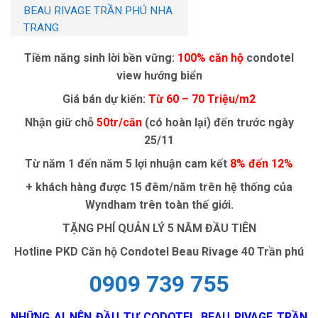
BEAU RIVAGE TRẦN PHÚ NHA
TRANG
Tiềm năng sinh lời bền vững:
100% căn hộ
condotel
view hướng biển
Giá bán dự kiến:
Từ 60 – 70 Triệu/m2
Nhận giữ chỗ
50tr/căn
(có hoàn lại) đến trước ngày
25/11
Từ năm 1 đến năm 5 lợi nhuận cam kết
8% đến 12%
+ khách hàng được 15 đêm/năm trên hệ thống của
Wyndham trên toàn thế giới.
TẶNG PHÍ QUẢN LÝ 5 NĂM ĐẦU TIÊN
Hotline PKD Căn hộ Condotel Beau Rivage 40 Trần phú
0909 739 755
NHỮNG AI NÊN ĐẦU TƯ CODOTEL BEAU RIVAGE TRẦN