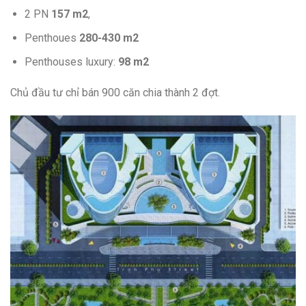
2 PN
157 m2
,
Penthoues
280-430 m2
Penthouses luxury:
98 m2
Chủ đầu tư chỉ bán 900 căn chia thành 2 đợt.