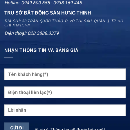
Hotline: 0949.600.555 - 0938.169.445
TRỤ SỞ BẤT ĐỘNG SẢN HƯNG THỊNH
ĐỊA CHỈ: 53 TRẦN QUỐC THẢO, P. VÕ THỊ SÁU, QUẬN 3, TP.
HỒ
CHÍ MINH, VN
Điện thoại: 028.3888.3379
NHẬN THÔNG TIN VÀ BẢNG GIÁ
*Lưu ý: Thông tin sẽ được bảo mật