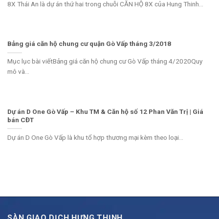
8X Thái An là dự án thứ hai trong chuỗi CĂN HỘ 8X của Hung Thinh...
Bảng giá căn hộ chung cư quận Gò Vấp tháng 3/2018
Mục lục bài viếtBảng giá căn hộ chung cư Gò Vấp tháng 4/2020Quy
mô và...
Dự án D One Gò Vấp – Khu TM & Căn hộ số 12 Phan Văn Trị | Giá
bán CĐT
Dự án D One Gò Vấp là khu tổ hợp thương mại kèm theo loại...
SÀN GIAO DỊCH HƯNG THỊNH