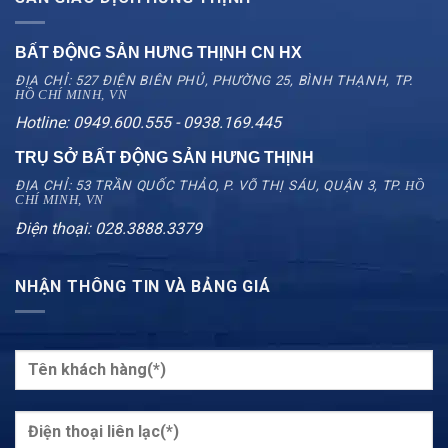
BẤT ĐỘNG SẢN HƯNG THỊNH CN
HX
ĐỊA CHỈ: 527 ĐIỆN BIÊN PHỦ, PHƯỜNG 25, BÌNH THẠNH, TP.
HỒ CHÍ MINH, VN
Hotline: 0949.600.555 - 0938.169.445
TRỤ SỞ BẤT ĐỘNG SẢN HƯNG THỊNH
ĐỊA CHỈ: 53 TRẦN QUỐC THẢO, P. VÕ THỊ SÁU, QUẬN 3, TP.
HỒ
CHÍ MINH, VN
Điện thoại: 028.3888.3379
NHẬN THÔNG TIN VÀ BẢNG GIÁ