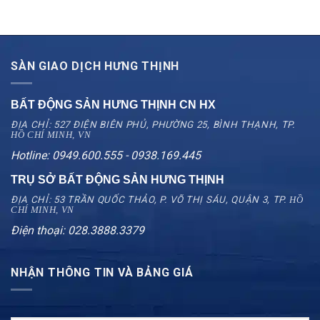
SÀN GIAO DỊCH HƯNG THỊNH
BẤT ĐỘNG SẢN HƯNG THỊNH CN
HX
ĐỊA CHỈ: 527 ĐIỆN BIÊN PHỦ, PHƯỜNG 25, BÌNH THẠNH, TP.
HỒ CHÍ MINH, VN
Hotline: 0949.600.555 - 0938.169.445
TRỤ SỞ BẤT ĐỘNG SẢN HƯNG THỊNH
ĐỊA CHỈ: 53 TRẦN QUỐC THẢO, P. VÕ THỊ SÁU, QUẬN 3, TP.
HỒ
CHÍ MINH, VN
Điện thoại: 028.3888.3379
NHẬN THÔNG TIN VÀ BẢNG GIÁ