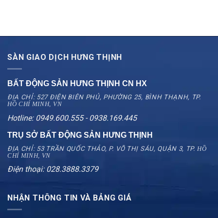
SÀN GIAO DỊCH HƯNG THỊNH
BẤT ĐỘNG SẢN HƯNG THỊNH CN
HX
ĐỊA CHỈ: 527 ĐIỆN BIÊN PHỦ, PHƯỜNG 25, BÌNH THẠNH, TP.
HỒ CHÍ MINH, VN
Hotline: 0949.600.555 - 0938.169.445
TRỤ SỞ BẤT ĐỘNG SẢN HƯNG THỊNH
ĐỊA CHỈ: 53 TRẦN QUỐC THẢO, P. VÕ THỊ SÁU, QUẬN 3, TP.
HỒ
CHÍ MINH, VN
Điện thoại: 028.3888.3379
NHẬN THÔNG TIN VÀ BẢNG GIÁ