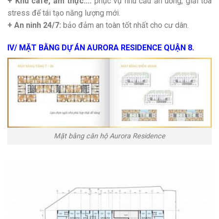
+ Khu cafe, ẩm thực…:
phục vụ nhu cầu ăn uống, giải tỏa
stress để tái tạo năng lượng mới.
+ An ninh 24/7:
bảo đảm an toàn tốt nhất cho cư dân.
IV/ MẶT BẰNG DỰ ÁN AURORA RESIDENCE QUẬN 8.
Mặt bằng căn hộ Aurora Residence