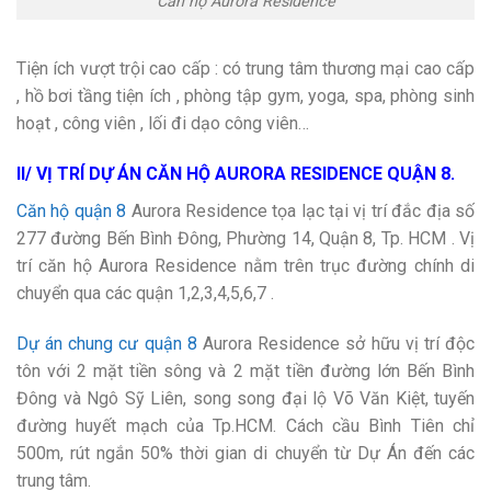
Căn hộ Aurora Residence
Tiện ích vượt trội cao cấp : có trung tâm thương mại cao cấp
, hồ bơi tầng tiện ích , phòng tập gym, yoga, spa, phòng sinh
hoạt , công viên , lối đi dạo công viên…
II/ VỊ TRÍ DỰ ÁN CĂN HỘ AURORA RESIDENCE QUẬN 8.
Căn hộ quận 8
Aurora Residence tọa lạc tại vị trí đắc địa số
277 đường Bến Bình Đông, Phường 14, Quận 8, Tp. HCM . Vị
trí căn hộ Aurora Residence nằm trên trục đường chính di
chuyển qua các quận 1,2,3,4,5,6,7 .
Dự án chung cư quận 8
Aurora Residence sở hữu vị trí độc
tôn với 2 mặt tiền sông và 2 mặt tiền đường lớn Bến Bình
Đông và Ngô Sỹ Liên, song song đại lộ Võ Văn Kiệt, tuyến
đường huyết mạch của Tp.HCM. Cách cầu Bình Tiên chỉ
500m, rút ngắn 50% thời gian di chuyển từ Dự Án đến các
trung tâm.