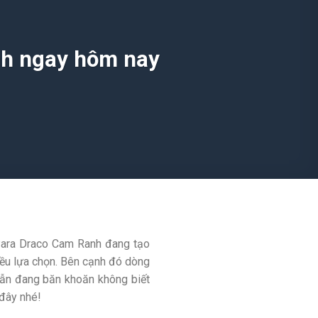
anh ngay hôm nay
Para Draco Cam Ranh đang tạo
iều lựa chọn. Bên cạnh đó dòng
vẫn đang băn khoăn không biết
 đây nhé!