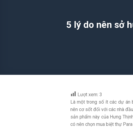
5 lý do nên sở 
Lượt xem:
3
Là một trong số ít các dự á
nên cơ sốt đối với các nhà đầ
sản phẩm này của Hưng Thịnh 
có nên chọn mua biệt thự Para 