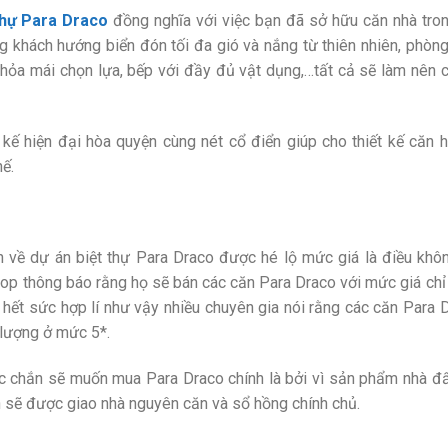
thự Para Draco
đồng nghĩa với việc bạn đã sở hữu căn nhà tron
 khách hướng biển đón tối đa gió và nắng từ thiên nhiên, phòn
hỏa mái chọn lựa, bếp với đầy đủ vật dụng,…tất cả sẽ làm nên 
ết kế hiện đại hòa quyện cùng nét cổ điển giúp cho thiết kế căn 
hế.
in về dự án biệt thự Para Draco được hé lộ mức giá là điều khô
rop thông báo rằng họ sẽ bán các căn Para Draco với mức giá chỉ
 hết sức hợp lí như vậy nhiều chuyên gia nói rằng các căn Para
 lượng ở mức 5*.
c chắn sẽ muốn mua Para Draco chính là bởi vì sản phẩm nhà đấ
ạn sẽ được giao nhà nguyên căn và sổ hồng chính chủ.