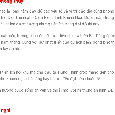
 phong thủy
ào lại bao hàm đầy đủ các yếu tố về vị trí đắc địa cùng phong
Bãi Dài, Thành phố Cam Ranh, Tỉnh Khánh Hòa. Dự án nằm trong 
ẫu nhiên được hưởng những tiện ích trong đại đô thị này.
í sát biển, hướng các căn hộ trực diễn nhìn ra biển Bãi Dài giúp c
năm tháng. Cùng với sự phát triển của du lịch biển, dòng biệt t
h tay sở hữu.
ng tiện ích nội khu mà chủ đầu tư Hưng Thịnh crop mang đến ch
như khách sạn, nhà hàng hay hồ bơi đều đạt tiêu chuẩn 5*.
n hưởng cuộc sống an yên và thoải mái với hệ thống an ninh 24/7,
 nghi