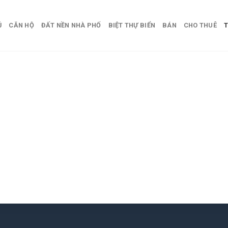
Ủ
CĂN HỘ
ĐẤT NỀN NHÀ PHỐ
BIỆT THỰ BIỂN
BÁN
CHO THUÊ
T