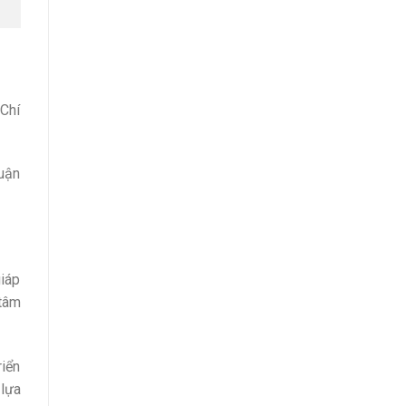
 Chí
huận
giáp
 tâm
riển
 lựa