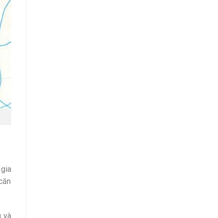
 gia
 căn
g và