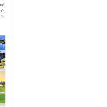
 môi
 cửa
điểm