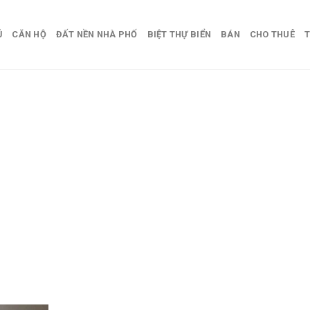
Ủ
CĂN HỘ
ĐẤT NỀN NHÀ PHỐ
BIỆT THỰ BIỂN
BÁN
CHO THUÊ
T