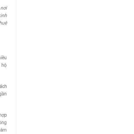
nơi
kinh
thuê
hiều
n hộ
hách
 gần
 hợp
hòng
 tâm