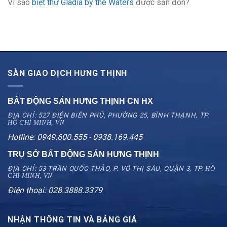
Vì sao
biệt thự Gladia by the Waters
được săn đón?
SÀN GIAO DỊCH HƯNG THỊNH
BẤT ĐỘNG SẢN HƯNG THỊNH CN
HX
ĐỊA CHỈ: 527 ĐIỆN BIÊN PHỦ, PHƯỜNG 25, BÌNH THẠNH, TP.
HỒ CHÍ MINH, VN
Hotline: 0949.600.555 - 0938.169.445
TRỤ SỞ BẤT ĐỘNG SẢN HƯNG THỊNH
ĐỊA CHỈ: 53 TRẦN QUỐC THẢO, P. VÕ THỊ SÁU, QUẬN 3, TP.
HỒ
CHÍ MINH, VN
Điện thoại: 028.3888.3379
NHẬN THÔNG TIN VÀ BẢNG GIÁ