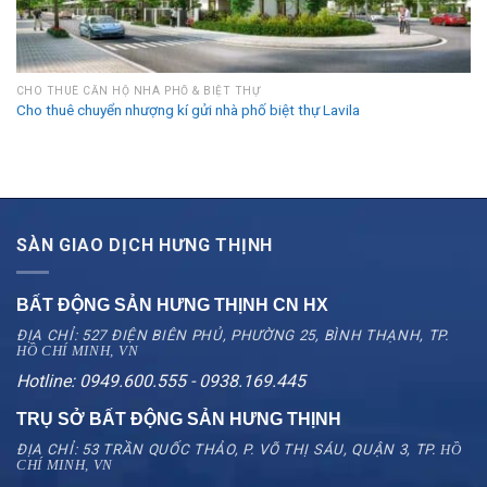
CHO THUÊ CĂN HỘ NHÀ PHỐ & BIỆT THỰ
Cho thuê chuyển nhượng kí gửi nhà phố biệt thự Lavila
SÀN GIAO DỊCH HƯNG THỊNH
BẤT ĐỘNG SẢN HƯNG THỊNH CN
HX
ĐỊA CHỈ: 527 ĐIỆN BIÊN PHỦ, PHƯỜNG 25, BÌNH THẠNH, TP.
HỒ CHÍ MINH, VN
Hotline: 0949.600.555 - 0938.169.445
TRỤ SỞ BẤT ĐỘNG SẢN HƯNG THỊNH
ĐỊA CHỈ: 53 TRẦN QUỐC THẢO, P. VÕ THỊ SÁU, QUẬN 3, TP.
HỒ
CHÍ MINH, VN