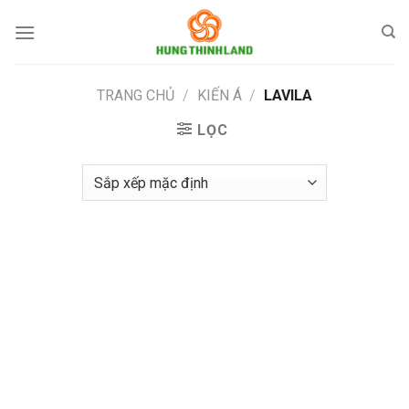
Bỏ
qua
nội
dung
TRANG CHỦ
/
KIẾN Á
/
LAVILA
LỌC