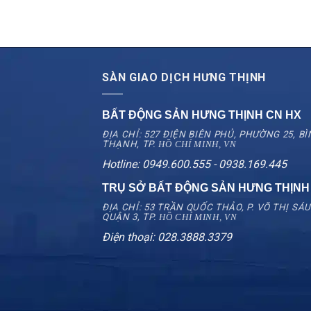
SÀN GIAO DỊCH HƯNG THỊNH
BẤT ĐỘNG SẢN HƯNG THỊNH CN
HX
ĐỊA CHỈ: 527 ĐIỆN BIÊN PHỦ, PHƯỜNG 25, B
THẠNH, TP.
HỒ CHÍ MINH, VN
Hotline: 0949.600.555 - 0938.169.445
TRỤ SỞ BẤT ĐỘNG SẢN HƯNG THỊNH
ĐỊA CHỈ: 53 TRẦN QUỐC THẢO, P. VÕ THỊ SÁU
QUẬN 3, TP.
HỒ CHÍ MINH, VN
Điện thoại: 028.3888.3379