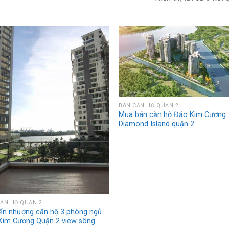
BÁN CĂN HỘ QUẬN 2
Mua bán căn hộ Đảo Kim Cương
Diamond Island quận 2
ĂN HỘ QUẬN 2
ển nhượng căn hộ 3 phòng ngủ
Kim Cương Quận 2 view sông.