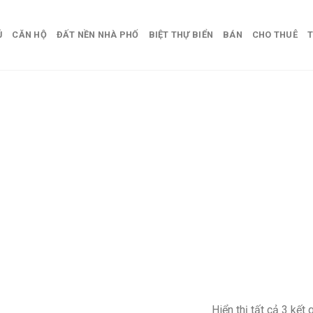
Ủ
CĂN HỘ
ĐẤT NỀN NHÀ PHỐ
BIỆT THỰ BIỂN
BÁN
CHO THUÊ
T
Hiển thị tất cả 3 kết 